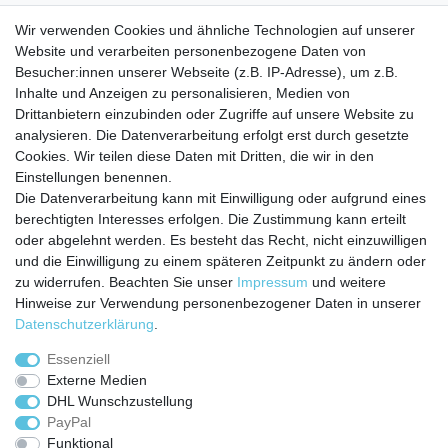
Wir verwenden Cookies und ähnliche Technologien auf unserer
Website und verarbeiten personenbezogene Daten von
Besucher:innen unserer Webseite (z.B. IP-Adresse), um z.B.
Inhalte und Anzeigen zu personalisieren, Medien von
Service
Drittanbietern einzubinden oder Zugriffe auf unsere Website zu
Zahlungarten
analysieren. Die Datenverarbeitung erfolgt erst durch gesetzte
Versandkosten
Cookies. Wir teilen diese Daten mit Dritten, die wir in den
Batterierücknahmeverordnung
Einstellungen benennen.
Die Datenverarbeitung kann mit Einwilligung oder aufgrund eines
Kostenloser Newsletter
berechtigten Interesses erfolgen. Die Zustimmung kann erteilt
Newsletter
oder abgelehnt werden. Es besteht das Recht, nicht einzuwilligen
E-MAIL **
Honig
und die Einwilligung zu einem späteren Zeitpunkt zu ändern oder
zu widerrufen. Beachten Sie unser
Impressum
und weitere
Hiermit bestätige ich, dass ich die
Daten­schutz­erklärung
gelesen habe. Meine
Hinweise zur Verwendung personenbezogener Daten in unserer
Einwilligung kann ich jederzeit widerrufen.**
Daten­schutz­erklärung
.
Abonnieren
Essenziell
Externe Medien
** Hierbei handelt es sich um ein Pflichtfeld.
DHL Wunschzustellung
PayPal
Funktional