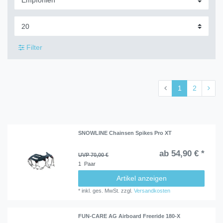
Filter
1
2
SNOWLINE Chainsen Spikes Pro XT
ab 54,90 € *
UVP 70,00 €
1
Paar
Artikel anzeigen
*
inkl. ges. MwSt.
zzgl.
Versandkosten
FUN-CARE AG Airboard Freeride 180-X