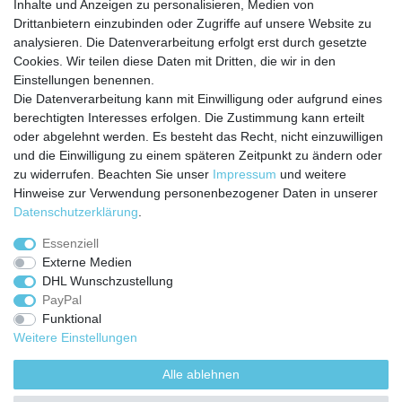
Inhalte und Anzeigen zu personalisieren, Medien von
Service
Drittanbietern einzubinden oder Zugriffe auf unsere Website zu
analysieren. Die Datenverarbeitung erfolgt erst durch gesetzte
Zahlungarten
Cookies. Wir teilen diese Daten mit Dritten, die wir in den
Versandkosten
Einstellungen benennen.
Batterierücknahmeverordnung
Die Datenverarbeitung kann mit Einwilligung oder aufgrund eines
Kostenloser Newsletter
berechtigten Interesses erfolgen. Die Zustimmung kann erteilt
Newsletter
oder abgelehnt werden. Es besteht das Recht, nicht einzuwilligen
E-MAIL **
Honig
und die Einwilligung zu einem späteren Zeitpunkt zu ändern oder
zu widerrufen. Beachten Sie unser
Impressum
und weitere
Hiermit bestätige ich, dass ich die
Daten­schutz­erklärung
gelesen habe. Meine
Hinweise zur Verwendung personenbezogener Daten in unserer
Einwilligung kann ich jederzeit widerrufen.**
Daten­schutz­erklärung
.
Abonnieren
Essenziell
Externe Medien
** Hierbei handelt es sich um ein Pflichtfeld.
DHL Wunschzustellung
PayPal
Funktional
Weitere Einstellungen
Impressum
Daten­schutz­erklärung
AGB
Alle ablehnen
Widerrufs­recht
Kontakt
Vertrag widerrufen