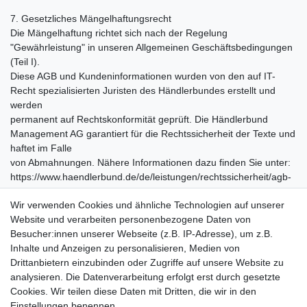
7. Gesetzliches Mängelhaftungsrecht
Die Mängelhaftung richtet sich nach der Regelung
"Gewährleistung" in unseren Allgemeinen Geschäftsbedingungen
(Teil I).
Diese AGB und Kundeninformationen wurden von den auf IT-
Recht spezialisierten Juristen des Händlerbundes erstellt und
werden
permanent auf Rechtskonformität geprüft. Die Händlerbund
Management AG garantiert für die Rechtssicherheit der Texte und
haftet im Falle
von Abmahnungen. Nähere Informationen dazu finden Sie unter:
https://www.haendlerbund.de/de/leistungen/rechtssicherheit/agb-
service.
Wir verwenden Cookies und ähnliche Technologien auf unserer
letzte Aktualisierung: 22.10.2024
Website und verarbeiten personenbezogene Daten von
Besucher:innen unserer Webseite (z.B. IP-Adresse), um z.B.
Inhalte und Anzeigen zu personalisieren, Medien von
Service
Drittanbietern einzubinden oder Zugriffe auf unsere Website zu
Zahlungarten
analysieren. Die Datenverarbeitung erfolgt erst durch gesetzte
Versandkosten
Cookies. Wir teilen diese Daten mit Dritten, die wir in den
Batterierücknahmeverordnung
Einstellungen benennen.