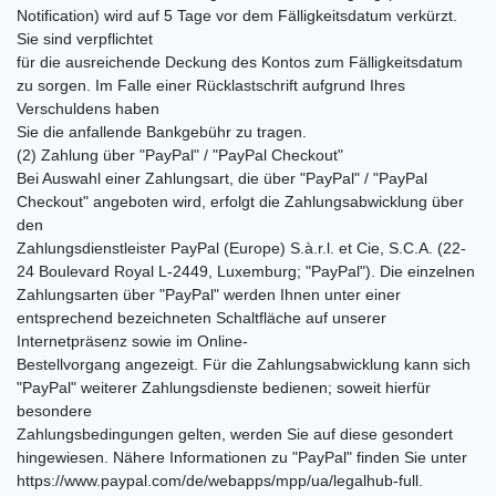
Notification) wird auf 5 Tage vor dem Fälligkeitsdatum verkürzt.
Sie sind verpflichtet
für die ausreichende Deckung des Kontos zum Fälligkeitsdatum
zu sorgen. Im Falle einer Rücklastschrift aufgrund Ihres
Verschuldens haben
Sie die anfallende Bankgebühr zu tragen.
(2) Zahlung über "PayPal" / "PayPal Checkout"
Bei Auswahl einer Zahlungsart, die über "PayPal" / "PayPal
Checkout" angeboten wird, erfolgt die Zahlungsabwicklung über
den
Zahlungsdienstleister PayPal (Europe) S.à.r.l. et Cie, S.C.A. (22-
24 Boulevard Royal L-2449, Luxemburg; "PayPal"). Die einzelnen
Zahlungsarten über "PayPal" werden Ihnen unter einer
entsprechend bezeichneten Schaltfläche auf unserer
Internetpräsenz sowie im Online-
Bestellvorgang angezeigt. Für die Zahlungsabwicklung kann sich
"PayPal" weiterer Zahlungsdienste bedienen; soweit hierfür
besondere
Zahlungsbedingungen gelten, werden Sie auf diese gesondert
hingewiesen. Nähere Informationen zu "PayPal" finden Sie unter
https://www.paypal.com/de/webapps/mpp/ua/legalhub-full.