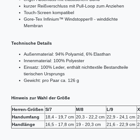
kurzer Reißverschluss mit Pull-Loop zum Anziehen
Touch-Screen kompatibel
Gore-Tex Infinium™ Windstopper® - winddichte
Membran
Technische Details
Außenmaterial: 94% Polyamid, 6% Elasthan
Innenmaterial: 100% Polyester
Einsatz: 100% Leder, enthält nichttextile Bestandteile
tierischen Ursprungs
Gewicht: pro Paar ca. 126 g
Hinweis zur Wahl der Größe
Herren-Größen
S/7
M/8
L/9
X
Handumfang
18,4 - 19,7 cm
20,3 - 22,2 cm
22,9 - 24,1 cm
2
Handlänge
16,5 - 17,8 cm
19 - 20,3 cm
21,6 - 22,9 cm
2