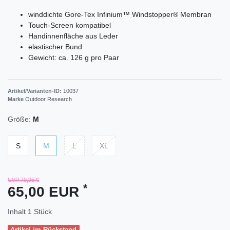
winddichte Gore-Tex Infinium™ Windstopper® Membran
Touch-Screen kompatibel
Handinnenfläche aus Leder
elastischer Bund
Gewicht: ca. 126 g pro Paar
Artikel/Varianten-ID:
10037
Marke
Outdoor Research
Größe:
M
S
M
L
XL
UVP 79,95 €
*
65,00 EUR
Inhalt
1
Stück
Artikel im Rückstand