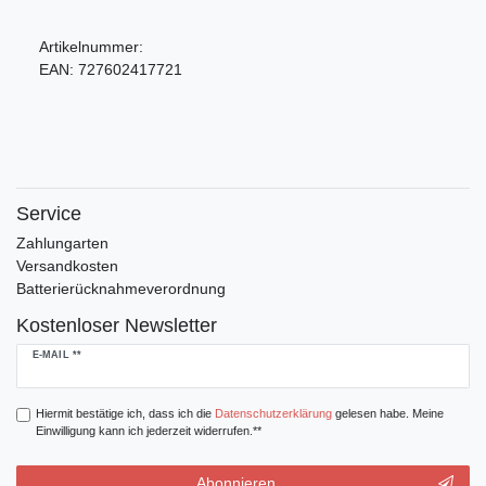
Artikelnummer:
EAN:
727602417721
Service
Zahlungarten
Versandkosten
Batterierücknahmeverordnung
Kostenloser Newsletter
Newsletter
E-MAIL **
Honig
Hiermit bestätige ich, dass ich die
Daten­schutz­erklärung
gelesen habe. Meine
Einwilligung kann ich jederzeit widerrufen.**
Abonnieren