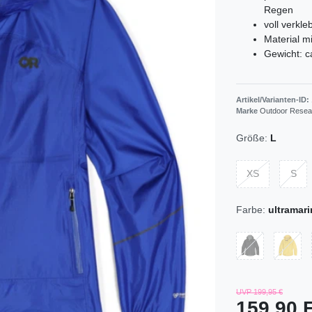
Regen
voll verkl
Material m
Gewicht: c
Artikel/Varianten-ID:
Marke
Outdoor Resea
Größe:
L
XS
S
Farbe:
ultramari
UVP 199,95 €
159,90