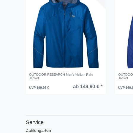
OUTDOOR RESEARCH Men's Helium Rain
OUTDOOR
Jacket
Jacket
ab 149,90 € *
UVP 199,95 €
UVP 169,
Service
Zahlungarten