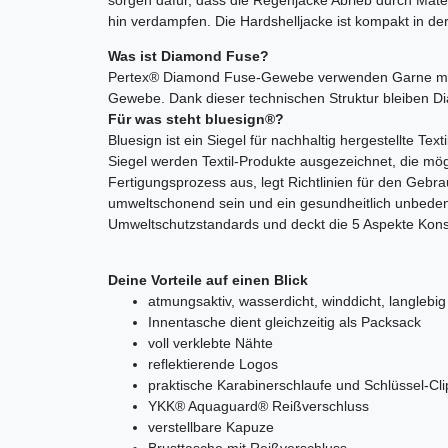
hin verdampfen. Die Hardshelljacke ist kompakt in der
Was ist Diamond Fuse?
Pertex® Diamond Fuse-Gewebe verwenden Garne mit ei
Gewebe. Dank dieser technischen Struktur bleiben 
Für was steht bluesign®?
Bluesign ist ein Siegel für nachhaltig hergestellte Te
Siegel werden Textil-Produkte ausgezeichnet, die mö
Fertigungsprozess aus, legt Richtlinien für den Gebra
umweltschonend sein und ein gesundheitlich unbedenk
Umweltschutzstandards und deckt die 5 Aspekte Konsu
Deine Vorteile auf einen Blick
atmungsaktiv, wasserdicht, winddicht, langlebig 
Innentasche dient gleichzeitig als Packsack
voll verklebte Nähte
reflektierende Logos
praktische Karabinerschlaufe und Schlüssel-Cli
YKK® Aquaguard® Reißverschluss
verstellbare Kapuze
Brusttasche mit Reißverschluss