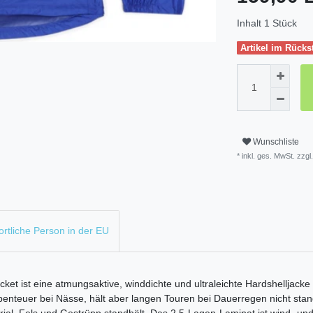
Inhalt
1
Stück
Artikel im Rücks
Wunschliste
* inkl. ges. MwSt. zzgl.
rtliche Person in der EU
t eine atmungsaktive, winddichte und ultraleichte Hardshelljacke a
Abenteuer bei Nässe, hält aber langen Touren bei Dauerregen nicht stan
ial, Fels und Gestrüpp standhält. Das 2,5-Lagen-Laminat ist wind- un