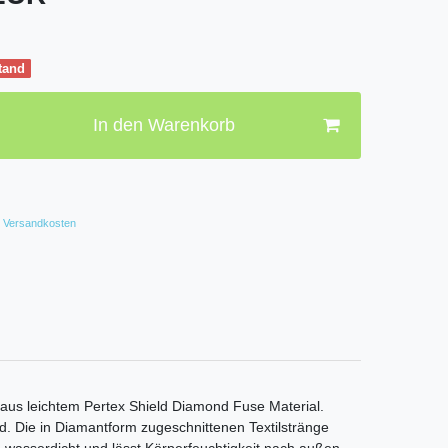
tand
In den Warenkorb
Versandkosten
us leichtem Pertex Shield Diamond Fuse Material.
d. Die in Diamantform zugeschnittenen Textilstränge
d wasserdicht und lässt Körperfeuchtigkeit nach außen