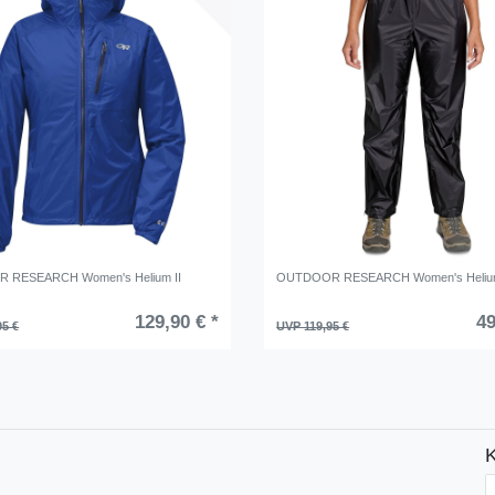
 RESEARCH Women's Helium II
OUTDOOR RESEARCH Women's Helium
129,90 € *
49
95 €
UVP 119,95 €
K
N