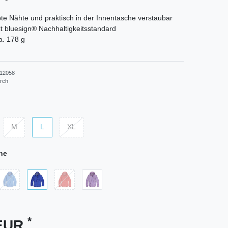
ebte Nähte und praktisch in der Innentasche verstaubar
it bluesign® Nachhaltigkeitsstandard
a. 178 g
12058
rch
M
L
XL
ne
*
 EUR