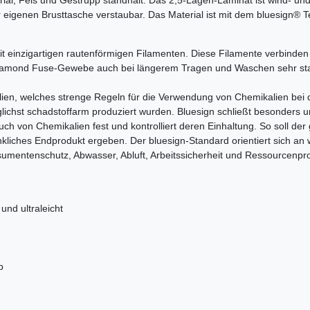
 eigenen Brusttasche verstaubar. Das Material ist mit dem bluesign® Tex
nzigartigen rautenförmigen Filamenten. Diese Filamente verbinden s
Diamond Fuse-Gewebe auch bei längerem Tragen und Waschen sehr sta
xtilien, welches strenge Regeln für die Verwendung von Chemikalien bei 
glichst schadstoffarm produziert wurden. Bluesign schließt besonder
uch von Chemikalien fest und kontrolliert deren Einhaltung. So soll d
liches Endprodukt ergeben. Der bluesign-Standard orientiert sich an
mentenschutz, Abwasser, Abluft, Arbeitssicherheit und Ressourcenprod
und ultraleicht
p