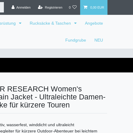
Anmelden
Registrieren
0
0,00 EUR
srüstung
Rucksäcke & Taschen
Angebote
Fundgrube
NEU
R RESEARCH Women's
in Jacket - Ultraleichte Damen-
e für kürzere Touren
v, wasserfest, winddicht und ultraleicht
Begleiter für kürzere Outdoor-Abenteuer bei leichtem