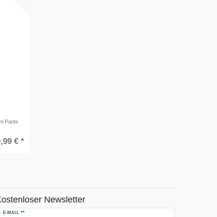
 Pants
,99 € *
ostenloser Newsletter
ewsletter
E-MAIL **