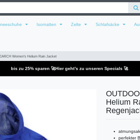
hneeschuhe
Isomatten
Zelte
Schlafsäcke
Au
RCH Women's Helium Rain Jacket
bis zu 25% sparen 🚀
Hier geht's zu unseren Specials 🚀
OUTDOO
Helium Ra
Regenjack
atmungsakti
perfekter 