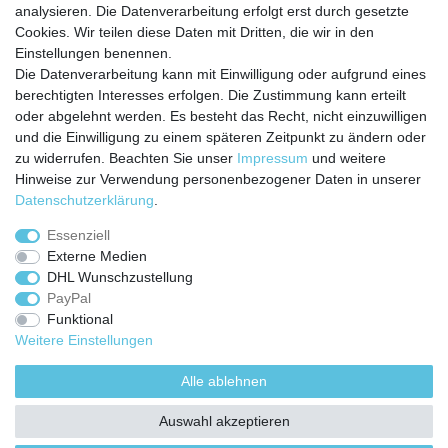
analysieren. Die Datenverarbeitung erfolgt erst durch gesetzte
Zahlungarten
Cookies. Wir teilen diese Daten mit Dritten, die wir in den
Versandkosten
Einstellungen benennen.
Batterierücknahmeverordnung
Die Datenverarbeitung kann mit Einwilligung oder aufgrund eines
Kostenloser Newsletter
berechtigten Interesses erfolgen. Die Zustimmung kann erteilt
Newsletter
oder abgelehnt werden. Es besteht das Recht, nicht einzuwilligen
E-MAIL **
Honig
und die Einwilligung zu einem späteren Zeitpunkt zu ändern oder
zu widerrufen. Beachten Sie unser
Impressum
und weitere
Hiermit bestätige ich, dass ich die
Daten­schutz­erklärung
gelesen habe. Meine
Hinweise zur Verwendung personenbezogener Daten in unserer
Einwilligung kann ich jederzeit widerrufen.**
Daten­schutz­erklärung
.
Abonnieren
Essenziell
Externe Medien
** Hierbei handelt es sich um ein Pflichtfeld.
DHL Wunschzustellung
PayPal
Funktional
Weitere Einstellungen
Impressum
Daten­schutz­erklärung
AGB
Alle ablehnen
Widerrufs­recht
Kontakt
Vertrag widerrufen
Auswahl akzeptieren