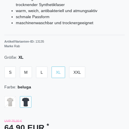
trocknender Synthetikfaser
warm, weich, antibakteriell und atmungsaktiv
schmale Passform
maschinenwaschbar und trocknergeeignet
Artikel/Varianten-ID:
13135
Marke
Rab
Größe:
XL
S
M
L
XL
XXL
Farbe:
beluga
UVP 75,00 €
*
64,90 EUR