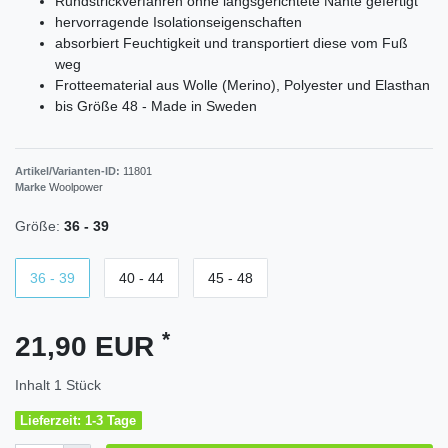
Rundstrickverfahren ohne längsgerichtete Nähte gefertigt
hervorragende Isolationseigenschaften
absorbiert Feuchtigkeit und transportiert diese vom Fuß
weg
Frotteematerial aus Wolle (Merino), Polyester und Elasthan
bis Größe 48 - Made in Sweden
Artikel/Varianten-ID:
11801
Marke
Woolpower
Größe:
36 - 39
36 - 39
40 - 44
45 - 48
*
21,90 EUR
Inhalt
1
Stück
Lieferzeit: 1-3 Tage