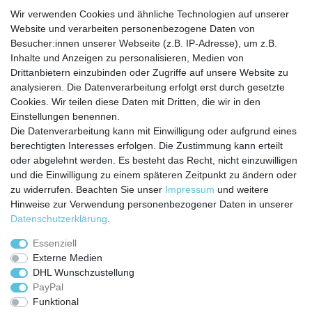
Wir verwenden Cookies und ähnliche Technologien auf unserer
Website und verarbeiten personenbezogene Daten von
Besucher:innen unserer Webseite (z.B. IP-Adresse), um z.B.
Inhalte und Anzeigen zu personalisieren, Medien von
Service
Drittanbietern einzubinden oder Zugriffe auf unsere Website zu
analysieren. Die Datenverarbeitung erfolgt erst durch gesetzte
Zahlungarten
Cookies. Wir teilen diese Daten mit Dritten, die wir in den
Versandkosten
Einstellungen benennen.
Batterierücknahmeverordnung
Die Datenverarbeitung kann mit Einwilligung oder aufgrund eines
Kostenloser Newsletter
berechtigten Interesses erfolgen. Die Zustimmung kann erteilt
Newsletter
oder abgelehnt werden. Es besteht das Recht, nicht einzuwilligen
E-MAIL **
Honig
und die Einwilligung zu einem späteren Zeitpunkt zu ändern oder
zu widerrufen. Beachten Sie unser
Impressum
und weitere
Hiermit bestätige ich, dass ich die
Daten­schutz­erklärung
gelesen habe. Meine
Hinweise zur Verwendung personenbezogener Daten in unserer
Einwilligung kann ich jederzeit widerrufen.**
Daten­schutz­erklärung
.
Abonnieren
Essenziell
Externe Medien
** Hierbei handelt es sich um ein Pflichtfeld.
DHL Wunschzustellung
PayPal
Funktional