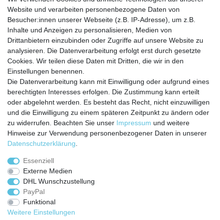
Website und verarbeiten personenbezogene Daten von
Besucher:innen unserer Webseite (z.B. IP-Adresse), um z.B.
Inhalte und Anzeigen zu personalisieren, Medien von
Service
Drittanbietern einzubinden oder Zugriffe auf unsere Website zu
analysieren. Die Datenverarbeitung erfolgt erst durch gesetzte
Zahlungarten
Cookies. Wir teilen diese Daten mit Dritten, die wir in den
Versandkosten
Einstellungen benennen.
Batterierücknahmeverordnung
Die Datenverarbeitung kann mit Einwilligung oder aufgrund eines
Kostenloser Newsletter
berechtigten Interesses erfolgen. Die Zustimmung kann erteilt
Newsletter
oder abgelehnt werden. Es besteht das Recht, nicht einzuwilligen
E-MAIL **
Honig
und die Einwilligung zu einem späteren Zeitpunkt zu ändern oder
zu widerrufen. Beachten Sie unser
Impressum
und weitere
Hiermit bestätige ich, dass ich die
Daten­schutz­erklärung
gelesen habe. Meine
Hinweise zur Verwendung personenbezogener Daten in unserer
Einwilligung kann ich jederzeit widerrufen.**
Daten­schutz­erklärung
.
Abonnieren
Essenziell
Externe Medien
** Hierbei handelt es sich um ein Pflichtfeld.
DHL Wunschzustellung
PayPal
Funktional
Weitere Einstellungen
Impressum
Daten­schutz­erklärung
AGB