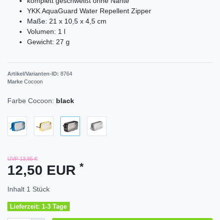
komplett geschweißt ohne Nähte
YKK AquaGuard Water Repellent Zipper
Maße: 21 x 10,5 x 4,5 cm
Volumen: 1 l
Gewicht: 27 g
Artikel/Varianten-ID:
8764
Marke
Cocoon
Farbe Cocoon:
black
UVP 13,95 €
*
12,50 EUR
Inhalt
1
Stück
Lieferzeit: 1-3 Tage