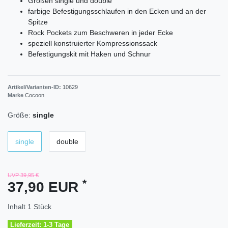
Größen single und double
farbige Befestigungsschlaufen in den Ecken und an der
Spitze
Rock Pockets zum Beschweren in jeder Ecke
speziell konstruierter Kompressionssack
Befestigungskit mit Haken und Schnur
Artikel/Varianten-ID:
10629
Marke
Cocoon
Größe:
single
single
double
UVP 39,95 €
*
37,90 EUR
Inhalt
1
Stück
Lieferzeit: 1-3 Tage