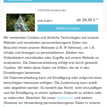
COCOON Outdoor Net
ab 29,50 € *
UVP 34,95 €
Artikel anzeigen
Wir verwenden Cookies und ähnliche Technologien auf unserer
Website und verarbeiten personenbezogene Daten von
Besucher:innen unserer Webseite (z.B. IP-Adresse), um z.B.
Inhalte und Anzeigen zu personalisieren, Medien von
Service
Drittanbietern einzubinden oder Zugriffe auf unsere Website zu
Zahlungarten
analysieren. Die Datenverarbeitung erfolgt erst durch gesetzte
Versandkosten
Cookies. Wir teilen diese Daten mit Dritten, die wir in den
Batterierücknahmeverordnung
Einstellungen benennen.
Die Datenverarbeitung kann mit Einwilligung oder aufgrund eines
Kostenloser Newsletter
berechtigten Interesses erfolgen. Die Zustimmung kann erteilt
Newsletter
oder abgelehnt werden. Es besteht das Recht, nicht einzuwilligen
E-MAIL **
Honig
und die Einwilligung zu einem späteren Zeitpunkt zu ändern oder
zu widerrufen. Beachten Sie unser
Impressum
und weitere
Hiermit bestätige ich, dass ich die
Daten­schutz­erklärung
gelesen habe. Meine
Hinweise zur Verwendung personenbezogener Daten in unserer
Einwilligung kann ich jederzeit widerrufen.**