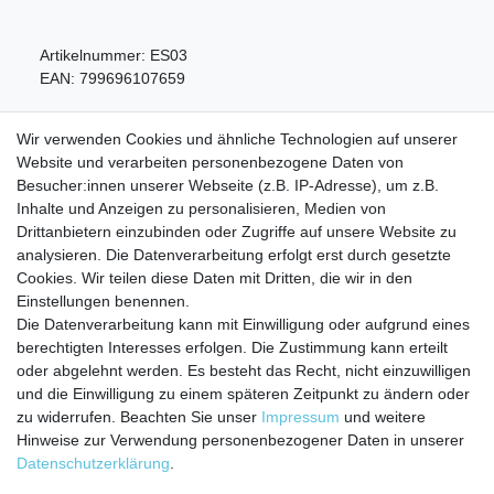
Artikelnummer:
ES03
EAN:
799696107659
Wir verwenden Cookies und ähnliche Technologien auf unserer
Website und verarbeiten personenbezogene Daten von
Besucher:innen unserer Webseite (z.B. IP-Adresse), um z.B.
Inhalte und Anzeigen zu personalisieren, Medien von
Service
Drittanbietern einzubinden oder Zugriffe auf unsere Website zu
analysieren. Die Datenverarbeitung erfolgt erst durch gesetzte
Zahlungarten
Cookies. Wir teilen diese Daten mit Dritten, die wir in den
Versandkosten
Einstellungen benennen.
Batterierücknahmeverordnung
Die Datenverarbeitung kann mit Einwilligung oder aufgrund eines
Kostenloser Newsletter
berechtigten Interesses erfolgen. Die Zustimmung kann erteilt
Newsletter
oder abgelehnt werden. Es besteht das Recht, nicht einzuwilligen
E-MAIL **
Honig
und die Einwilligung zu einem späteren Zeitpunkt zu ändern oder
zu widerrufen. Beachten Sie unser
Impressum
und weitere
Hiermit bestätige ich, dass ich die
Daten­schutz­erklärung
gelesen habe. Meine
Hinweise zur Verwendung personenbezogener Daten in unserer
Einwilligung kann ich jederzeit widerrufen.**
Daten­schutz­erklärung
.