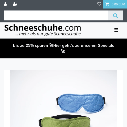
0,00 EUR
☰
bis zu 25% sparen 🚀
Hier geht's zu unseren Specials
🚀