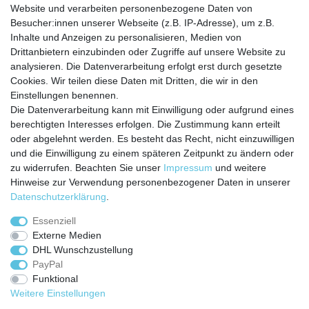
Website und verarbeiten personenbezogene Daten von
Besucher:innen unserer Webseite (z.B. IP-Adresse), um z.B.
Inhalte und Anzeigen zu personalisieren, Medien von
Service
Drittanbietern einzubinden oder Zugriffe auf unsere Website zu
analysieren. Die Datenverarbeitung erfolgt erst durch gesetzte
Zahlungarten
Cookies. Wir teilen diese Daten mit Dritten, die wir in den
Versandkosten
Einstellungen benennen.
Batterierücknahmeverordnung
Die Datenverarbeitung kann mit Einwilligung oder aufgrund eines
Kostenloser Newsletter
berechtigten Interesses erfolgen. Die Zustimmung kann erteilt
Newsletter
oder abgelehnt werden. Es besteht das Recht, nicht einzuwilligen
E-MAIL **
Honig
und die Einwilligung zu einem späteren Zeitpunkt zu ändern oder
zu widerrufen. Beachten Sie unser
Impressum
und weitere
Hiermit bestätige ich, dass ich die
Daten­schutz­erklärung
gelesen habe. Meine
Hinweise zur Verwendung personenbezogener Daten in unserer
Einwilligung kann ich jederzeit widerrufen.**
Daten­schutz­erklärung
.
Abonnieren
Essenziell
Externe Medien
** Hierbei handelt es sich um ein Pflichtfeld.
DHL Wunschzustellung
PayPal
Funktional
Weitere Einstellungen
Impressum
Daten­schutz­erklärung
AGB