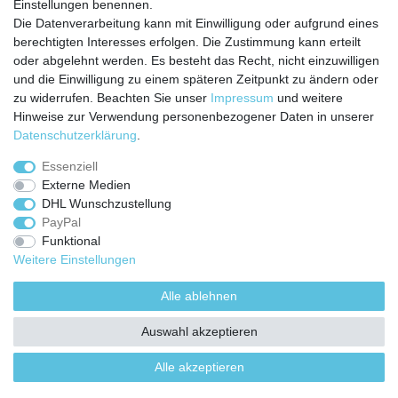
Einstellungen benennen.
Batterierücknahmeverordnung
Die Datenverarbeitung kann mit Einwilligung oder aufgrund eines
Kostenloser Newsletter
berechtigten Interesses erfolgen. Die Zustimmung kann erteilt
Newsletter
oder abgelehnt werden. Es besteht das Recht, nicht einzuwilligen
E-MAIL **
Honig
und die Einwilligung zu einem späteren Zeitpunkt zu ändern oder
zu widerrufen. Beachten Sie unser
Impressum
und weitere
Hiermit bestätige ich, dass ich die
Daten­schutz­erklärung
gelesen habe. Meine
Hinweise zur Verwendung personenbezogener Daten in unserer
Einwilligung kann ich jederzeit widerrufen.**
Daten­schutz­erklärung
.
Abonnieren
Essenziell
Externe Medien
** Hierbei handelt es sich um ein Pflichtfeld.
DHL Wunschzustellung
PayPal
Funktional
Weitere Einstellungen
Impressum
Daten­schutz­erklärung
AGB
Alle ablehnen
Widerrufs­recht
Kontakt
Vertrag widerrufen
Auswahl akzeptieren
Alle akzeptieren