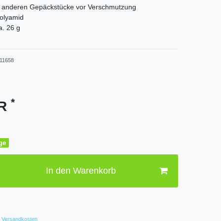
e anderen Gepäckstücke vor Verschmutzung
Polyamid
a. 26 g
11658
*
UR
age
In den Warenkorb
Versandkosten