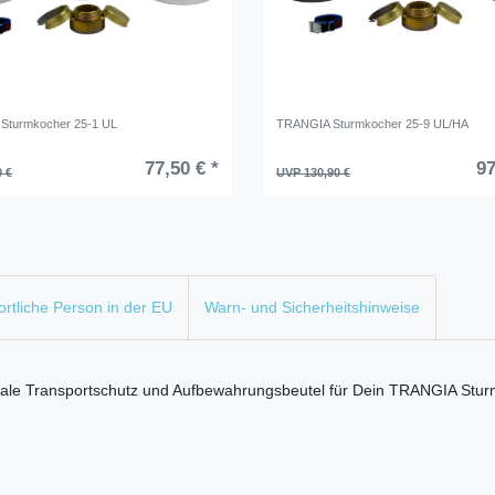
Sturmkocher 25-1 UL
TRANGIA Sturmkocher 25-9 UL/HA
77,50 € *
97
0 €
UVP 130,90 €
rtliche Person in der EU
Warn- und Sicherheitshinweise
eale Transportschutz und Aufbewahrungsbeutel für Dein TRANGIA Sturm