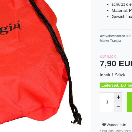
schützt di
Material: 
Gewicht: c
Artikel/Varianten-ID:
Marke
Trangia
UVP 9,00 €
7,90 E
Inhalt
1
Stück
Lieferzeit: 1-3 T
Wunschliste
* inkl. ges. MwSt. zzgl.