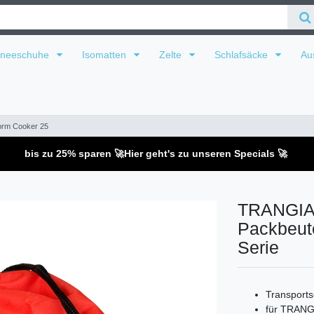
hneeschuhe
Isomatten
Zelte
Schlafsäcke
Au
orm Cooker 25
bis zu 25% sparen 🚀
Hier geht's zu unseren Specials 🚀
TRANGIA 
Packbeute
Serie
Transport
für TRANGI