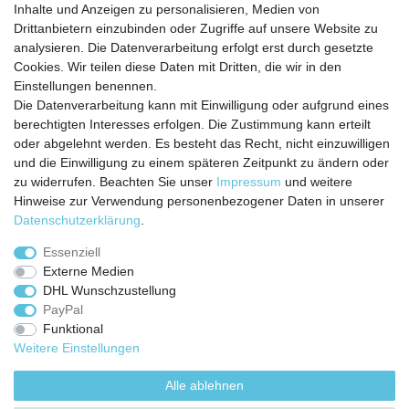
Inhalte und Anzeigen zu personalisieren, Medien von
Service
Drittanbietern einzubinden oder Zugriffe auf unsere Website zu
Zahlungarten
analysieren. Die Datenverarbeitung erfolgt erst durch gesetzte
Versandkosten
Cookies. Wir teilen diese Daten mit Dritten, die wir in den
Batterierücknahmeverordnung
Einstellungen benennen.
Die Datenverarbeitung kann mit Einwilligung oder aufgrund eines
Kostenloser Newsletter
berechtigten Interesses erfolgen. Die Zustimmung kann erteilt
Newsletter
oder abgelehnt werden. Es besteht das Recht, nicht einzuwilligen
E-MAIL **
Honig
und die Einwilligung zu einem späteren Zeitpunkt zu ändern oder
zu widerrufen. Beachten Sie unser
Impressum
und weitere
Hiermit bestätige ich, dass ich die
Daten­schutz­erklärung
gelesen habe. Meine
Hinweise zur Verwendung personenbezogener Daten in unserer
Einwilligung kann ich jederzeit widerrufen.**
Daten­schutz­erklärung
.
Abonnieren
Essenziell
Externe Medien
** Hierbei handelt es sich um ein Pflichtfeld.
DHL Wunschzustellung
PayPal
Funktional
Weitere Einstellungen
Impressum
Daten­schutz­erklärung
AGB
Alle ablehnen