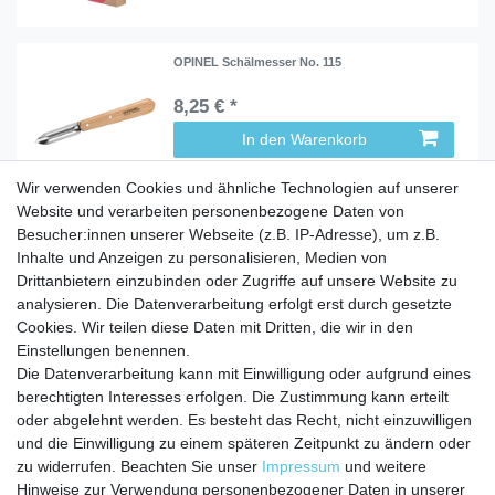
OPINEL Schälmesser No. 115
8,25 € *
In den Warenkorb
Wir verwenden Cookies und ähnliche Technologien auf unserer
Website und verarbeiten personenbezogene Daten von
Besucher:innen unserer Webseite (z.B. IP-Adresse), um z.B.
Inhalte und Anzeigen zu personalisieren, Medien von
Service
Drittanbietern einzubinden oder Zugriffe auf unsere Website zu
Zahlungarten
analysieren. Die Datenverarbeitung erfolgt erst durch gesetzte
Versandkosten
Cookies. Wir teilen diese Daten mit Dritten, die wir in den
Batterierücknahmeverordnung
Einstellungen benennen.
Die Datenverarbeitung kann mit Einwilligung oder aufgrund eines
Kostenloser Newsletter
berechtigten Interesses erfolgen. Die Zustimmung kann erteilt
Newsletter
oder abgelehnt werden. Es besteht das Recht, nicht einzuwilligen
E-MAIL **
Honig
und die Einwilligung zu einem späteren Zeitpunkt zu ändern oder
zu widerrufen. Beachten Sie unser
Impressum
und weitere
Hiermit bestätige ich, dass ich die
Daten­schutz­erklärung
gelesen habe. Meine
Hinweise zur Verwendung personenbezogener Daten in unserer
Einwilligung kann ich jederzeit widerrufen.**