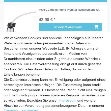
MSR Guardian Pump Prefilter Replacement-Kit
42,90 € *
In den Warenkorb
Wir verwenden Cookies und ähnliche Technologien auf unserer
Website und verarbeiten personenbezogene Daten von
Besucher:innen unserer Webseite (z.B. IP-Adresse), um z.B.
Inhalte und Anzeigen zu personalisieren, Medien von
Service
Drittanbietern einzubinden oder Zugriffe auf unsere Website zu
Zahlungarten
analysieren. Die Datenverarbeitung erfolgt erst durch gesetzte
Versandkosten
Cookies. Wir teilen diese Daten mit Dritten, die wir in den
Batterierücknahmeverordnung
Einstellungen benennen.
Die Datenverarbeitung kann mit Einwilligung oder aufgrund eines
Kostenloser Newsletter
berechtigten Interesses erfolgen. Die Zustimmung kann erteilt
Newsletter
oder abgelehnt werden. Es besteht das Recht, nicht einzuwilligen
E-MAIL **
Honig
und die Einwilligung zu einem späteren Zeitpunkt zu ändern oder
zu widerrufen. Beachten Sie unser
Impressum
und weitere
Hiermit bestätige ich, dass ich die
Daten­schutz­erklärung
gelesen habe. Meine
Hinweise zur Verwendung personenbezogener Daten in unserer
Einwilligung kann ich jederzeit widerrufen.**
Daten­schutz­erklärung
.