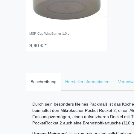
MSR Cup WindBurner 1.0 L
9,90 € *
Beschreibung
Herstellerinformationen
Verantwo
Durch sein besonders kleines Packmaß ist das Kocher
beinhaltet den Mikrokocher Pocket Rocket 2, einen Al
Fassungsvermögen, einen aufsetzbaren Deckel mit Tri
PocketRocket 2 auch eine Brennstoffkartusche (110 g) 
Unsere Meinung:
Ultrakompaktes und vollständiges K