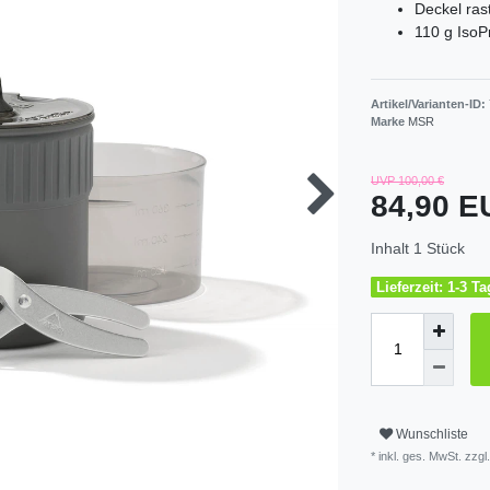
Deckel ras
110 g IsoP
Artikel/Varianten-ID:
Marke
MSR
UVP 100,00 €
84,90 
Inhalt
1
Stück
Lieferzeit: 1-3 T
Wunschliste
* inkl. ges. MwSt. zzgl.