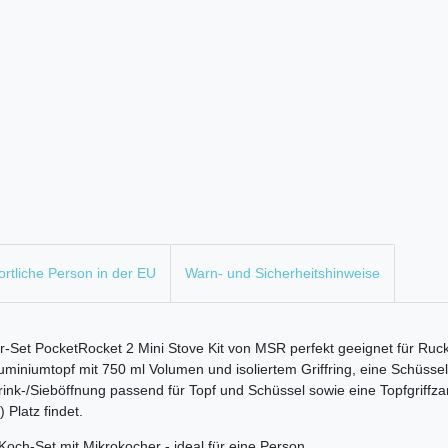
rtliche Person in der EU
Warn- und Sicherheitshinweise
-Set PocketRocket 2 Mini Stove Kit von MSR perfekt geeignet für Ruck
uminiumtopf mit 750 ml Volumen und isoliertem Griffring, eine Schüsse
nk-/Sieböffnung passend für Topf und Schüssel sowie eine Topfgriffz
Platz findet.
och-Set mit Mikrokocher - ideal für eine Person.