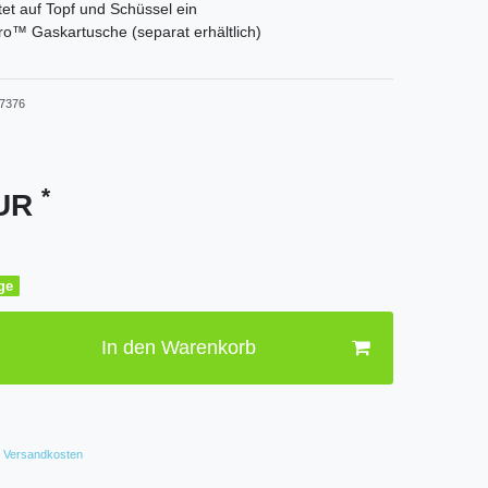
tet auf Topf und Schüssel ein
ro™ Gaskartusche (separat erhältlich)
7376
*
EUR
age
In den Warenkorb
Versandkosten