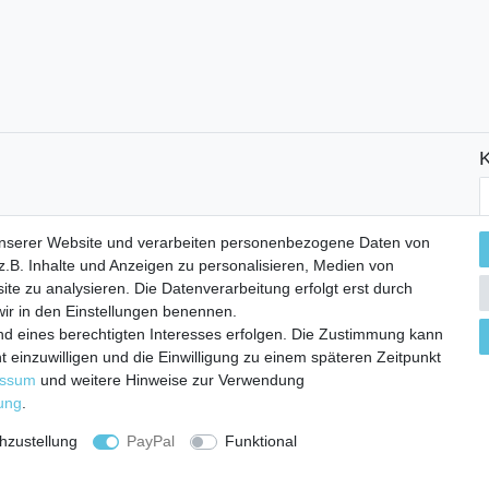
K
N
H
unserer Website und verarbeiten personenbezogene Daten von
.B. Inhalte und Anzeigen zu personalisieren, Medien von
ite zu analysieren. Die Datenverarbeitung erfolgt erst durch
 wir in den Einstellungen benennen.
nd eines berechtigten Interesses erfolgen. Die Zustimmung kann
t einzuwilligen und die Einwilligung zu einem späteren Zeitpunkt
essum
und weitere Hinweise zur Verwendung
rung
.
aten­schutz­erklärung
AGB
Widerrufs­recht
zustellung
PayPal
Funktional
Vertrag widerru