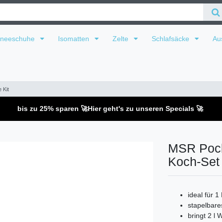
hneeschuhe
Isomatten
Zelte
Schlafsäcke
Au
 Kit
bis zu 25% sparen 🚀
Hier geht's zu unseren Specials 🚀
MSR Pocke
Koch-Set 
ideal für 1
stapelbare
bringt 2 l