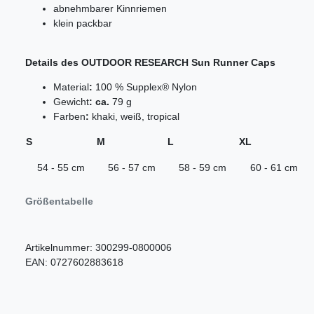
abnehmbarer Kinnriemen
klein packbar
Details des OUTDOOR RESEARCH Sun Runner Caps
Material
:
100 % Supplex® Nylon
Gewicht
: ca.
79 g
Farben
:
khaki, weiß, tropical
S
M
L
XL
54 - 55 cm
56 - 57 cm
58 - 59 cm
60 - 61 cm
Größentabelle
Artikelnummer:
300299-0800006
EAN:
0727602883618