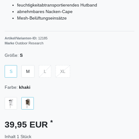
feuchtigkeitabtransportierendes Hutband
abnehmbares Nacken-Cape
Mesh-Belüftungseinsätze
Artikel/Varianten-ID:
12185
Marke
Outdoor Research
Größe:
S
S
M
L
XL
Farbe:
khaki
*
39,95 EUR
Inhalt
1
Stück