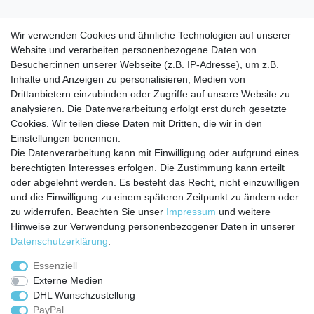
Wir verwenden Cookies und ähnliche Technologien auf unserer
Website und verarbeiten personenbezogene Daten von
Besucher:innen unserer Webseite (z.B. IP-Adresse), um z.B.
Inhalte und Anzeigen zu personalisieren, Medien von
Service
Drittanbietern einzubinden oder Zugriffe auf unsere Website zu
analysieren. Die Datenverarbeitung erfolgt erst durch gesetzte
Zahlungarten
Cookies. Wir teilen diese Daten mit Dritten, die wir in den
Versandkosten
Einstellungen benennen.
Batterierücknahmeverordnung
Die Datenverarbeitung kann mit Einwilligung oder aufgrund eines
Kostenloser Newsletter
berechtigten Interesses erfolgen. Die Zustimmung kann erteilt
Newsletter
oder abgelehnt werden. Es besteht das Recht, nicht einzuwilligen
E-MAIL **
Honig
und die Einwilligung zu einem späteren Zeitpunkt zu ändern oder
zu widerrufen. Beachten Sie unser
Impressum
und weitere
Hiermit bestätige ich, dass ich die
Daten­schutz­erklärung
gelesen habe. Meine
Hinweise zur Verwendung personenbezogener Daten in unserer
Einwilligung kann ich jederzeit widerrufen.**
Daten­schutz­erklärung
.
Abonnieren
Essenziell
Externe Medien
** Hierbei handelt es sich um ein Pflichtfeld.
DHL Wunschzustellung
PayPal