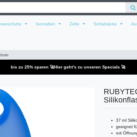
hneeschuhe
Isomatten
Zelte
Schlafsäcke
Au
Bottle
bis zu 25% sparen 🚀
Hier geht's zu unseren Specials 🚀
RUBYTEC 
Silikonfl
37 ml Sili
geeignet 
mit Öffnu