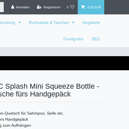
Anmelden
Registrieren
0
0,00 EUR
srüstung
Rucksäcke & Taschen
Angebote
Fundgrube
NEU
Splash Mini Squeeze Bottle -
asche fürs Handgepäck
kon-Quetsch für Sahmpoo, Seife etc.
fürs Handgepäck
ng zum Aufhängen