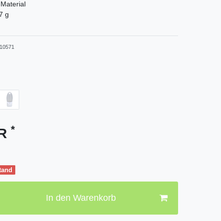
 Material
7 g
10571
*
UR
tand
In den Warenkorb