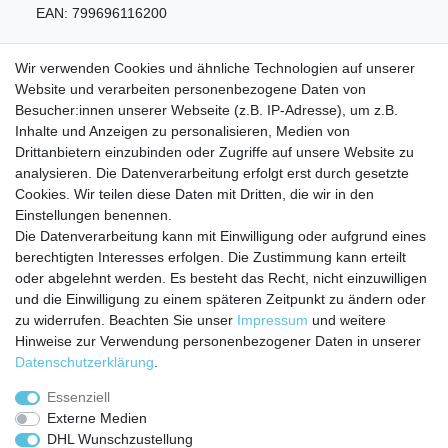
EAN:
799696116200
Wir verwenden Cookies und ähnliche Technologien auf unserer
Website und verarbeiten personenbezogene Daten von
Besucher:innen unserer Webseite (z.B. IP-Adresse), um z.B.
Inhalte und Anzeigen zu personalisieren, Medien von
Service
Drittanbietern einzubinden oder Zugriffe auf unsere Website zu
Zahlungarten
analysieren. Die Datenverarbeitung erfolgt erst durch gesetzte
Versandkosten
Cookies. Wir teilen diese Daten mit Dritten, die wir in den
Batterierücknahmeverordnung
Einstellungen benennen.
Die Datenverarbeitung kann mit Einwilligung oder aufgrund eines
Kostenloser Newsletter
berechtigten Interesses erfolgen. Die Zustimmung kann erteilt
Newsletter
oder abgelehnt werden. Es besteht das Recht, nicht einzuwilligen
E-MAIL **
Honig
und die Einwilligung zu einem späteren Zeitpunkt zu ändern oder
zu widerrufen. Beachten Sie unser
Impressum
und weitere
Hiermit bestätige ich, dass ich die
Daten­schutz­erklärung
gelesen habe. Meine
Hinweise zur Verwendung personenbezogener Daten in unserer
Einwilligung kann ich jederzeit widerrufen.**
Daten­schutz­erklärung
.
Abonnieren
Essenziell
Externe Medien
** Hierbei handelt es sich um ein Pflichtfeld.
DHL Wunschzustellung