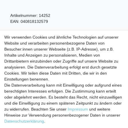
Artikelnummer:
14252
EAN:
040818132579
Wir verwenden Cookies und ähnliche Technologien auf unserer
Website und verarbeiten personenbezogene Daten von
Besucher:innen unserer Webseite (z.B. IP-Adresse), um z.B.
Inhalte und Anzeigen zu personalisieren, Medien von
Service
Drittanbietern einzubinden oder Zugriffe auf unsere Website zu
analysieren. Die Datenverarbeitung erfolgt erst durch gesetzte
Zahlungarten
Cookies. Wir teilen diese Daten mit Dritten, die wir in den
Versandkosten
Einstellungen benennen.
Batterierücknahmeverordnung
Die Datenverarbeitung kann mit Einwilligung oder aufgrund eines
Kostenloser Newsletter
berechtigten Interesses erfolgen. Die Zustimmung kann erteilt
Newsletter
oder abgelehnt werden. Es besteht das Recht, nicht einzuwilligen
E-MAIL **
Honig
und die Einwilligung zu einem späteren Zeitpunkt zu ändern oder
zu widerrufen. Beachten Sie unser
Impressum
und weitere
Hiermit bestätige ich, dass ich die
Daten­schutz­erklärung
gelesen habe. Meine
Hinweise zur Verwendung personenbezogener Daten in unserer
Einwilligung kann ich jederzeit widerrufen.**
Daten­schutz­erklärung
.