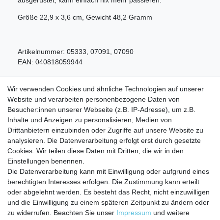
ausgerüstet, kann einfach nix mehr passieren.
Größe 22,9 x 3,6 cm, Gewicht 48,2 Gramm
Artikelnummer:
05333, 07091, 07090
EAN:
040818059944
Wir verwenden Cookies und ähnliche Technologien auf unserer
Website und verarbeiten personenbezogene Daten von
Besucher:innen unserer Webseite (z.B. IP-Adresse), um z.B.
Inhalte und Anzeigen zu personalisieren, Medien von
Service
Drittanbietern einzubinden oder Zugriffe auf unsere Website zu
analysieren. Die Datenverarbeitung erfolgt erst durch gesetzte
Zahlungarten
Cookies. Wir teilen diese Daten mit Dritten, die wir in den
Versandkosten
Einstellungen benennen.
Batterierücknahmeverordnung
Die Datenverarbeitung kann mit Einwilligung oder aufgrund eines
Kostenloser Newsletter
berechtigten Interesses erfolgen. Die Zustimmung kann erteilt
Newsletter
oder abgelehnt werden. Es besteht das Recht, nicht einzuwilligen
E-MAIL **
Honig
und die Einwilligung zu einem späteren Zeitpunkt zu ändern oder
zu widerrufen. Beachten Sie unser
Impressum
und weitere
Hiermit bestätige ich, dass ich die
Daten­schutz­erklärung
gelesen habe. Meine