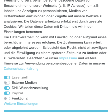
Website und verarbeiten personenbezogene Daten von
Besucher:innen unserer Webseite (z.B. IP-Adresse), um z.B.
Inhalte und Anzeigen zu personalisieren, Medien von
Service
Drittanbietern einzubinden oder Zugriffe auf unsere Website zu
analysieren. Die Datenverarbeitung erfolgt erst durch gesetzte
Zahlungarten
Cookies. Wir teilen diese Daten mit Dritten, die wir in den
Versandkosten
Einstellungen benennen.
Batterierücknahmeverordnung
Die Datenverarbeitung kann mit Einwilligung oder aufgrund eines
Kostenloser Newsletter
berechtigten Interesses erfolgen. Die Zustimmung kann erteilt
Newsletter
oder abgelehnt werden. Es besteht das Recht, nicht einzuwilligen
E-MAIL **
Honig
und die Einwilligung zu einem späteren Zeitpunkt zu ändern oder
zu widerrufen. Beachten Sie unser
Impressum
und weitere
Hiermit bestätige ich, dass ich die
Daten­schutz­erklärung
gelesen habe. Meine
Hinweise zur Verwendung personenbezogener Daten in unserer
Einwilligung kann ich jederzeit widerrufen.**
Daten­schutz­erklärung
.
Abonnieren
Essenziell
Externe Medien
** Hierbei handelt es sich um ein Pflichtfeld.
DHL Wunschzustellung
PayPal
Funktional
Weitere Einstellungen
Impressum
Daten­schutz­erklärung
AGB