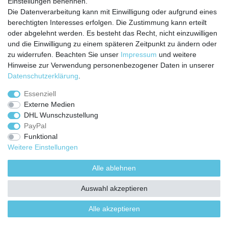
Einstellungen benennen.
Die Datenverarbeitung kann mit Einwilligung oder aufgrund eines
Abonnieren
berechtigten Interesses erfolgen. Die Zustimmung kann erteilt
oder abgelehnt werden. Es besteht das Recht, nicht einzuwilligen
** Hierbei handelt es sich um ein Pflichtfeld.
und die Einwilligung zu einem späteren Zeitpunkt zu ändern oder
zu widerrufen. Beachten Sie unser
Impressum
und weitere
Hinweise zur Verwendung personenbezogener Daten in unserer
Daten­schutz­erklärung
.
Impressum
Daten­schutz­erklärung
AGB
Essenziell
Externe Medien
Widerrufs­recht
Kontakt
Vertrag widerrufen
DHL Wunschzustellung
PayPal
Funktional
Weitere Einstellungen
Alle ablehnen
Auswahl akzeptieren
Alle akzeptieren