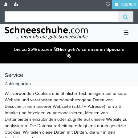
0,00 EUR
☰
bis zu 25% sparen 🚀
Hier geht's zu unseren Specials
🚀
Service
Zahlungarten
Versandkosten
Wir verwenden Cookies und ähnliche Technologien auf unserer
Batterierücknahmeverordnung
Website und verarbeiten personenbezogene Daten von
Kostenloser Newsletter
Besucher:innen unserer Webseite (z.B. IP-Adresse), um z.B.
Inhalte und Anzeigen zu personalisieren, Medien von
Newsletter
E-MAIL **
Drittanbietern einzubinden oder Zugriffe auf unsere Website zu
Honig
analysieren. Die Datenverarbeitung erfolgt erst durch gesetzte
Cookies. Wir teilen diese Daten mit Dritten, die wir in den
Hiermit bestätige ich, dass ich die
Daten­schutz­erklärung
gelesen habe. Meine
Einwilligung kann ich jederzeit widerrufen.**