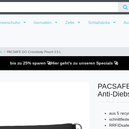
hneeschuhe
Isomatten
Zelte
Schlafsäcke
Au
ck
PACSAFE GO Crossbody Pouch 3.5 L
bis zu 25% sparen 🚀
Hier geht's zu unseren Specials 🚀
PACSAFE 
Anti-Die
aus 5 recyc
schnittfest
RRFIDsafe