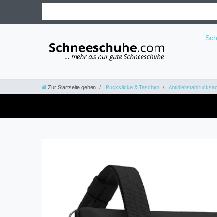
Sc
Zur Startseite gehen
Rucksäcke & Taschen
Antidiebstahlrucksa