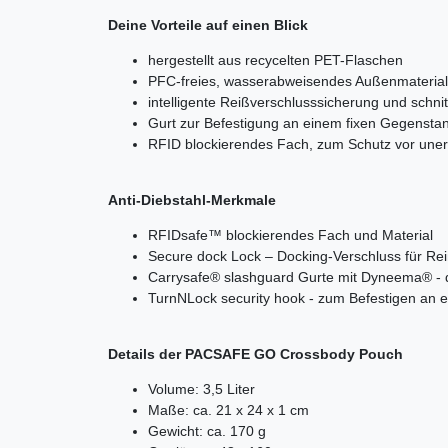
Deine Vorteile auf einen Blick
hergestellt aus recycelten PET-Flaschen
PFC-freies, wasserabweisendes Außenmaterial
intelligente Reißverschlusssicherung und schnit
Gurt zur Befestigung an einem fixen Gegensta
RFID blockierendes Fach, zum Schutz vor une
Anti-Diebstahl-Merkmale
RFIDsafe™ blockierendes Fach und Material
Secure dock Lock – Docking-Verschluss für Re
Carrysafe® slashguard Gurte mit Dyneema® - d
TurnNLock security hook
- zum Befestigen an 
Details der PACSAFE GO Crossbody Pouch
Volume: 3,5 Liter
Maße: ca. 21 x 24 x 1 cm
Gewicht: ca. 170 g