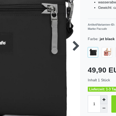
wasserabwe
Gewicht: c
Artikel/Varianten-ID:
Marke
Pacsafe
Farbe:
jet black
49,90 
Inhalt
1
Stück
Lieferzeit: 1-3 T