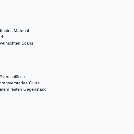
tfestes Material
nd
rwünschten Scans
ißverschlüsse
rahtverstärkte Gurte
einem festen Gegenstand