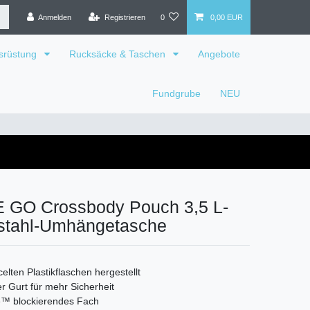
Anmelden
Registrieren
0
0,00 EUR
srüstung
Rucksäcke & Taschen
Angebote
Fundgrube
NEU
GO Crossbody Pouch 3,5 L-
bstahl-Umhängetasche
elten Plastikflaschen hergestellt
er Gurt für mehr Sicherheit
™ blockierendes Fach