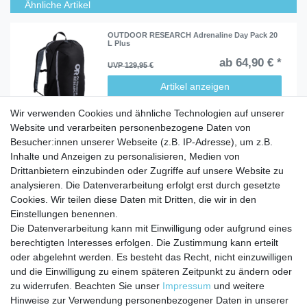
Ähnliche Artikel
OUTDOOR RESEARCH Adrenaline Day Pack 20
L Plus
ab 64,90 € *
UVP 129,95 €
Artikel anzeigen
Wir verwenden Cookies und ähnliche Technologien auf unserer
Website und verarbeiten personenbezogene Daten von
Besucher:innen unserer Webseite (z.B. IP-Adresse), um z.B.
Inhalte und Anzeigen zu personalisieren, Medien von
Service
Drittanbietern einzubinden oder Zugriffe auf unsere Website zu
Zahlungarten
analysieren. Die Datenverarbeitung erfolgt erst durch gesetzte
Versandkosten
Cookies. Wir teilen diese Daten mit Dritten, die wir in den
Batterierücknahmeverordnung
Einstellungen benennen.
Die Datenverarbeitung kann mit Einwilligung oder aufgrund eines
Kostenloser Newsletter
berechtigten Interesses erfolgen. Die Zustimmung kann erteilt
Newsletter
oder abgelehnt werden. Es besteht das Recht, nicht einzuwilligen
E-MAIL **
Honig
und die Einwilligung zu einem späteren Zeitpunkt zu ändern oder
zu widerrufen. Beachten Sie unser
Impressum
und weitere
Hiermit bestätige ich, dass ich die
Daten­schutz­erklärung
gelesen habe. Meine
Hinweise zur Verwendung personenbezogener Daten in unserer
Einwilligung kann ich jederzeit widerrufen.**