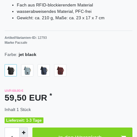
Fach aus RFID-blockierendem Material
wasserabweisendes Material, PFC-frei
Gewicht: ca. 210 g, Maße: ca. 23 x 17 x 7 cm
Artikel/Varianten-ID:
12793
Marke
Pacsafe
Farbe:
jet black
UVP 69,90 €
*
59,50 EUR
Inhalt
1
Stück
Lieferzeit: 1-3 Tage