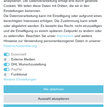
analysieren. Die Datenverarbeitung erfolgt erst durch gesetzte
Zahlungarten
Cookies. Wir teilen diese Daten mit Dritten, die wir in den
Versandkosten
Einstellungen benennen.
Batterierücknahmeverordnung
Die Datenverarbeitung kann mit Einwilligung oder aufgrund eines
Kostenloser Newsletter
berechtigten Interesses erfolgen. Die Zustimmung kann erteilt
Newsletter
oder abgelehnt werden. Es besteht das Recht, nicht einzuwilligen
E-MAIL **
Honig
und die Einwilligung zu einem späteren Zeitpunkt zu ändern oder
zu widerrufen. Beachten Sie unser
Impressum
und weitere
Hiermit bestätige ich, dass ich die
Daten­schutz­erklärung
gelesen habe. Meine
Hinweise zur Verwendung personenbezogener Daten in unserer
Einwilligung kann ich jederzeit widerrufen.**
Daten­schutz­erklärung
.
Abonnieren
Essenziell
Externe Medien
** Hierbei handelt es sich um ein Pflichtfeld.
DHL Wunschzustellung
PayPal
Funktional
Weitere Einstellungen
Impressum
Daten­schutz­erklärung
AGB
Alle ablehnen
Widerrufs­recht
Kontakt
Vertrag widerrufen
Auswahl akzeptieren