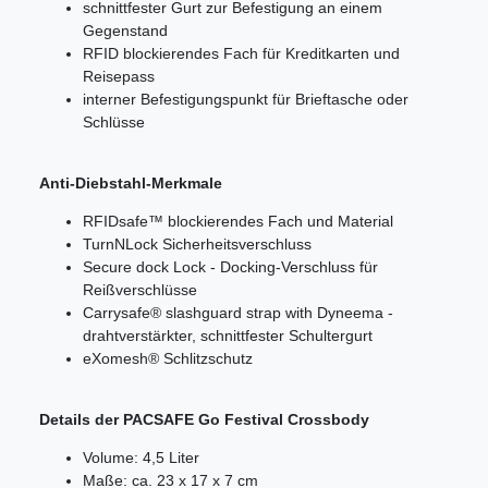
schnittfester Gurt zur Befestigung an einem
Gegenstand
RFID blockierendes Fach für Kreditkarten und
Reisepass
i
nterner Befestigungspunkt für Brieftasche oder
Schlüsse
Anti-Diebstahl-Merkmale
RFIDsafe™ blockierendes Fach und Material
TurnNLock Sicherheitsverschluss
Secure dock Lock - Docking-Verschluss für
Reißverschlüsse
Carrysafe® slashguard strap with Dyneema -
drahtverstärkter, schnittfester Schultergurt
eXomesh® Schlitzschutz
Details der PACSAFE Go Festival Crossbody
Volume: 4,5 Liter
Maße: ca. 23 x 17 x 7 cm