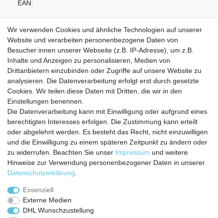
EAN:
Wir verwenden Cookies und ähnliche Technologien auf unserer
Website und verarbeiten personenbezogene Daten von
Besucher:innen unserer Webseite (z.B. IP-Adresse), um z.B.
Inhalte und Anzeigen zu personalisieren, Medien von
Service
Drittanbietern einzubinden oder Zugriffe auf unsere Website zu
analysieren. Die Datenverarbeitung erfolgt erst durch gesetzte
Zahlungarten
Cookies. Wir teilen diese Daten mit Dritten, die wir in den
Versandkosten
Einstellungen benennen.
Batterierücknahmeverordnung
Die Datenverarbeitung kann mit Einwilligung oder aufgrund eines
Kostenloser Newsletter
berechtigten Interesses erfolgen. Die Zustimmung kann erteilt
Newsletter
oder abgelehnt werden. Es besteht das Recht, nicht einzuwilligen
E-MAIL **
Honig
und die Einwilligung zu einem späteren Zeitpunkt zu ändern oder
zu widerrufen. Beachten Sie unser
Impressum
und weitere
Hiermit bestätige ich, dass ich die
Daten­schutz­erklärung
gelesen habe. Meine
Hinweise zur Verwendung personenbezogener Daten in unserer
Einwilligung kann ich jederzeit widerrufen.**
Daten­schutz­erklärung
.
Abonnieren
Essenziell
Externe Medien
** Hierbei handelt es sich um ein Pflichtfeld.
DHL Wunschzustellung