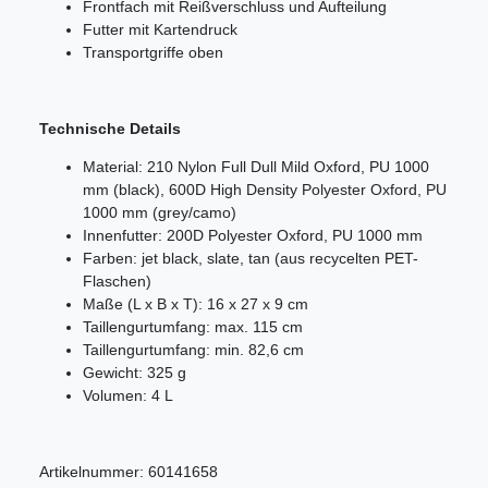
Frontfach mit Reißverschluss und Aufteilung
Futter mit Kartendruck
Transportgriffe oben
Technische Details
Material: 210 Nylon Full Dull Mild Oxford, PU 1000
mm (black), 600D High Density Polyester Oxford, PU
1000 mm (grey/camo)
Innenfutter: 200D Polyester Oxford, PU 1000 mm
Farben: jet black, slate, tan (aus recycelten PET-
Flaschen)
Maße (L x B x T): 16 x 27 x 9 cm
Taillengurtumfang: max. 115 cm
Taillengurtumfang: min. 82,6 cm
Gewicht: 325 g
Volumen: 4 L
Artikelnummer:
60141658