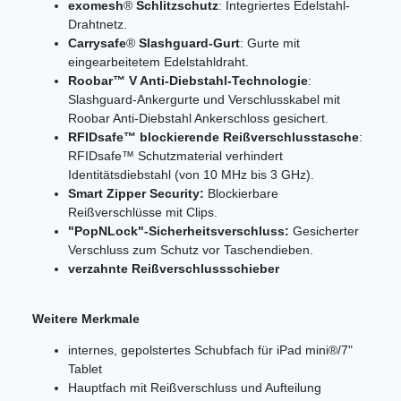
exomesh
®
Schlitzschutz
: Integriertes Edelstahl-
Drahtnetz.
Carrysafe
®
Slashguard-Gurt
: Gurte mit
eingearbeitetem Edelstahldraht.
Roobar™ V Anti-Diebstahl-Technologie
:
Slashguard-Ankergurte und Verschlusskabel mit
Roobar Anti-Diebstahl Ankerschloss gesichert.
RFIDsafe™ blockierende Reißverschlusstasche
:
RFIDsafe™ Schutzmaterial verhindert
Identitätsdiebstahl (von 10 MHz bis 3 GHz).
Smart Zipper Security:
Blockierbare
Reißverschlüsse mit Clips.
"PopNLock"-Sicherheitsverschluss:
Gesicherter
Verschluss zum Schutz vor Taschendieben.
verzahnte Reißverschlussschieber
Weitere Merkmale
internes, gepolstertes Schubfach für iPad mini®/7"
Tablet
Hauptfach mit Reißverschluss und Aufteilung