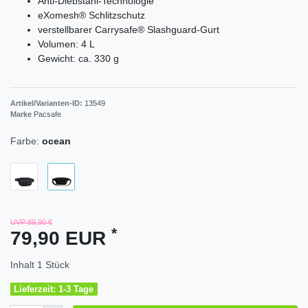
Anti-Diebstahl-Technologie
eXomesh® Schlitzschutz
verstellbarer Carrysafe® Slashguard-Gurt
Volumen: 4 L
Gewicht: ca. 330 g
Artikel/Varianten-ID:
13549
Marke
Pacsafe
Farbe:
ocean
UVP 89,90 €
*
79,90 EUR
Inhalt
1
Stück
Lieferzeit: 1-3 Tage