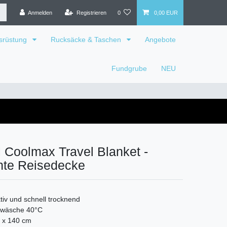
Anmelden
Registrieren
0
0,00 EUR
srüstung
Rucksäcke & Taschen
Angebote
Fundgrube
NEU
oolmax Travel Blanket -
hte Reisedecke
iv und schnell trocknend
wäsche 40°C
 x 140 cm