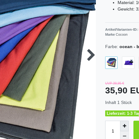
Material: 
Gewicht: 3
Artikel/Varianten-ID:
Marke
Cocoon
Farbe:
ocean - 
UVP 39,95 €
35,90 
Inhalt
1
Stück
Lieferzeit: 1-3 T