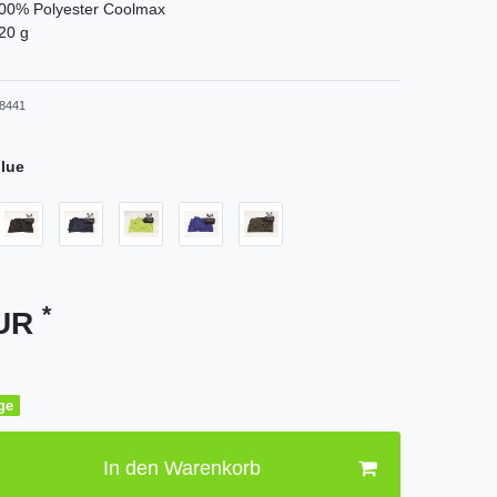
100% Polyester Coolmax
20 g
8441
blue
*
EUR
age
In den Warenkorb