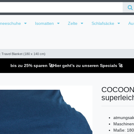
hneeschuhe
Isomatten
Zelte
Schlafsäcke
Au
ravel Blanket (180 x 140 cm)
bis zu 25% sparen 🚀
Hier geht's zu unseren Specials 🚀
COCOON C
superleic
atmungsakt
Maschinen
Maße: 180