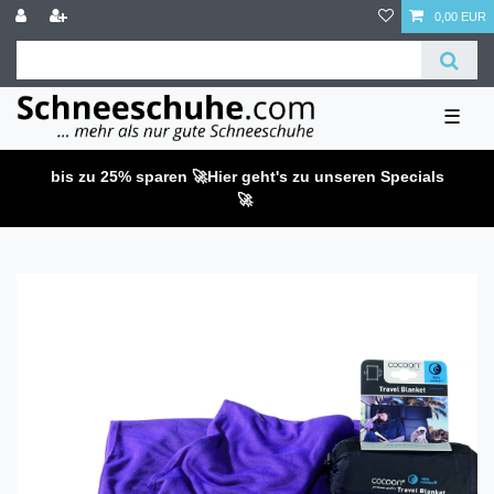
0,00 EUR
☰
bis zu 25% sparen 🚀
Hier geht's zu unseren Specials
🚀