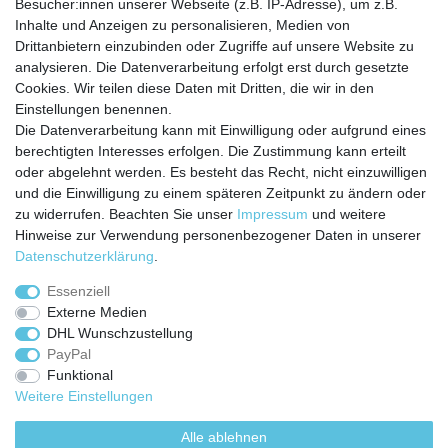
Besucher:innen unserer Webseite (z.B. IP-Adresse), um z.B.
Inhalte und Anzeigen zu personalisieren, Medien von
Service
Drittanbietern einzubinden oder Zugriffe auf unsere Website zu
Zahlungarten
analysieren. Die Datenverarbeitung erfolgt erst durch gesetzte
Versandkosten
Cookies. Wir teilen diese Daten mit Dritten, die wir in den
Batterierücknahmeverordnung
Einstellungen benennen.
Die Datenverarbeitung kann mit Einwilligung oder aufgrund eines
Kostenloser Newsletter
berechtigten Interesses erfolgen. Die Zustimmung kann erteilt
Newsletter
oder abgelehnt werden. Es besteht das Recht, nicht einzuwilligen
E-MAIL **
Honig
und die Einwilligung zu einem späteren Zeitpunkt zu ändern oder
zu widerrufen. Beachten Sie unser
Impressum
und weitere
Hiermit bestätige ich, dass ich die
Daten­schutz­erklärung
gelesen habe. Meine
Hinweise zur Verwendung personenbezogener Daten in unserer
Einwilligung kann ich jederzeit widerrufen.**
Daten­schutz­erklärung
.
Abonnieren
Essenziell
Externe Medien
** Hierbei handelt es sich um ein Pflichtfeld.
DHL Wunschzustellung
PayPal
Funktional
Weitere Einstellungen
Impressum
Daten­schutz­erklärung
AGB
Alle ablehnen