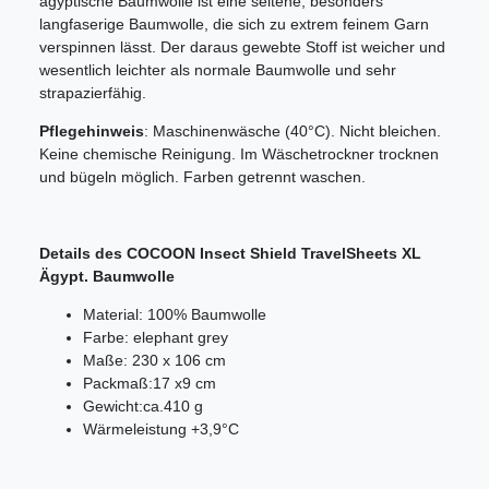
ägyptische Baumwolle ist eine seltene, besonders
langfaserige Baumwolle, die sich zu extrem feinem Garn
verspinnen lässt. Der daraus gewebte Stoff ist weicher und
wesentlich leichter als normale Baumwolle und sehr
strapazierfähig.
Pflegehinweis
: Maschinenwäsche (40°C). Nicht bleichen.
Keine chemische Reinigung. Im Wäschetrockner trocknen
und bügeln möglich. Farben getrennt waschen.
Details des COCOON Insect Shield TravelSheets XL
Ägypt. Baumwolle
Material: 100% Baumwolle
Farbe:
elephant grey
Maße: 230 x 106 cm
Packmaß:
17 x
9 cm
Gewicht:
ca.
410 g
Wärmeleistung +3,9°C