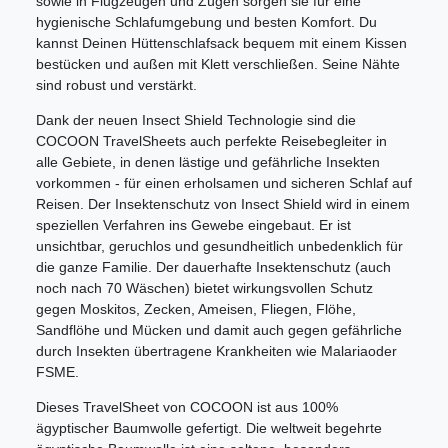
sowie in Flugzeugen und Zügen sorgen sie für eine
hygienische Schlafumgebung und besten Komfort. Du
kannst Deinen Hüttenschlafsack bequem mit einem Kissen
bestücken und außen mit Klett verschließen. Seine Nähte
sind robust und verstärkt.
Dank der neuen Insect Shield Technologie sind die
COCOON TravelSheets auch perfekte Reisebegleiter in
alle Gebiete, in denen lästige und gefährliche Insekten
vorkommen - für einen erholsamen und sicheren Schlaf auf
Reisen. Der Insektenschutz von Insect Shield wird in einem
speziellen Verfahren ins Gewebe eingebaut. Er ist
unsichtbar, geruchlos und gesundheitlich unbedenklich für
die ganze Familie. Der dauerhafte Insektenschutz (auch
noch nach 70 Wäschen) bietet wirkungsvollen Schutz
gegen Moskitos, Zecken, Ameisen, Fliegen, Flöhe,
Sandflöhe und Mücken und damit auch gegen gefährliche
durch Insekten übertragene Krankheiten wie Malaria
oder
FSME.
Dieses TravelSheet von COCOON ist aus 100%
ägyptischer Baumwolle gefertigt. Die weltweit begehrte