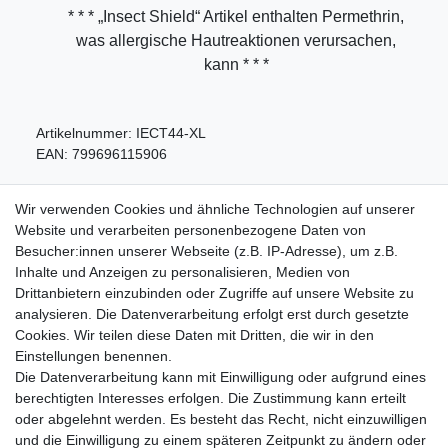
* * * „Insect Shield“ Artikel enthalten Permethrin,
was allergische Hautreaktionen verursachen,
kann * * *
Artikelnummer:
IECT44-XL
EAN:
799696115906
Wir verwenden Cookies und ähnliche Technologien auf unserer
Website und verarbeiten personenbezogene Daten von
Besucher:innen unserer Webseite (z.B. IP-Adresse), um z.B.
Inhalte und Anzeigen zu personalisieren, Medien von
Service
Drittanbietern einzubinden oder Zugriffe auf unsere Website zu
analysieren. Die Datenverarbeitung erfolgt erst durch gesetzte
Zahlungarten
Cookies. Wir teilen diese Daten mit Dritten, die wir in den
Versandkosten
Einstellungen benennen.
Batterierücknahmeverordnung
Die Datenverarbeitung kann mit Einwilligung oder aufgrund eines
Kostenloser Newsletter
berechtigten Interesses erfolgen. Die Zustimmung kann erteilt
Newsletter
oder abgelehnt werden. Es besteht das Recht, nicht einzuwilligen
E-MAIL **
Honig
und die Einwilligung zu einem späteren Zeitpunkt zu ändern oder