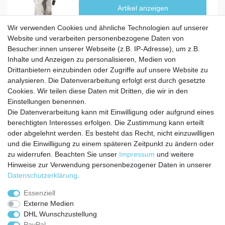
Artikel anzeigen
Wir verwenden Cookies und ähnliche Technologien auf unserer
Website und verarbeiten personenbezogene Daten von
Besucher:innen unserer Webseite (z.B. IP-Adresse), um z.B.
Inhalte und Anzeigen zu personalisieren, Medien von
Service
Drittanbietern einzubinden oder Zugriffe auf unsere Website zu
Zahlungarten
analysieren. Die Datenverarbeitung erfolgt erst durch gesetzte
Versandkosten
Cookies. Wir teilen diese Daten mit Dritten, die wir in den
Batterierücknahmeverordnung
Einstellungen benennen.
Die Datenverarbeitung kann mit Einwilligung oder aufgrund eines
Kostenloser Newsletter
berechtigten Interesses erfolgen. Die Zustimmung kann erteilt
Newsletter
oder abgelehnt werden. Es besteht das Recht, nicht einzuwilligen
E-MAIL **
Honig
und die Einwilligung zu einem späteren Zeitpunkt zu ändern oder
zu widerrufen. Beachten Sie unser
Impressum
und weitere
Hiermit bestätige ich, dass ich die
Daten­schutz­erklärung
gelesen habe. Meine
Hinweise zur Verwendung personenbezogener Daten in unserer
Einwilligung kann ich jederzeit widerrufen.**
Daten­schutz­erklärung
.
Abonnieren
Essenziell
Externe Medien
** Hierbei handelt es sich um ein Pflichtfeld.
DHL Wunschzustellung
PayPal