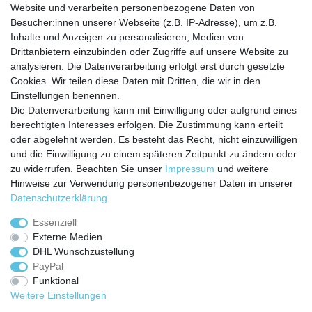
Website und verarbeiten personenbezogene Daten von
Besucher:innen unserer Webseite (z.B. IP-Adresse), um z.B.
Inhalte und Anzeigen zu personalisieren, Medien von
Service
Drittanbietern einzubinden oder Zugriffe auf unsere Website zu
analysieren. Die Datenverarbeitung erfolgt erst durch gesetzte
Zahlungarten
Cookies. Wir teilen diese Daten mit Dritten, die wir in den
Versandkosten
Einstellungen benennen.
Batterierücknahmeverordnung
Die Datenverarbeitung kann mit Einwilligung oder aufgrund eines
Kostenloser Newsletter
berechtigten Interesses erfolgen. Die Zustimmung kann erteilt
Newsletter
oder abgelehnt werden. Es besteht das Recht, nicht einzuwilligen
E-MAIL **
Honig
und die Einwilligung zu einem späteren Zeitpunkt zu ändern oder
zu widerrufen. Beachten Sie unser
Impressum
und weitere
Hiermit bestätige ich, dass ich die
Daten­schutz­erklärung
gelesen habe. Meine
Hinweise zur Verwendung personenbezogener Daten in unserer
Einwilligung kann ich jederzeit widerrufen.**
Daten­schutz­erklärung
.
Abonnieren
Essenziell
Externe Medien
** Hierbei handelt es sich um ein Pflichtfeld.
DHL Wunschzustellung
PayPal
Funktional
Weitere Einstellungen
Impressum
Daten­schutz­erklärung
AGB