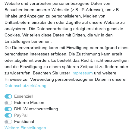
Website und verarbeiten personenbezogene Daten von
Besucher:innen unserer Webseite (z.B. IP-Adresse), um z.B.
Inhalte und Anzeigen zu personalisieren, Medien von
Service
Drittanbietern einzubinden oder Zugriffe auf unsere Website zu
analysieren. Die Datenverarbeitung erfolgt erst durch gesetzte
Zahlungarten
Cookies. Wir teilen diese Daten mit Dritten, die wir in den
Versandkosten
Einstellungen benennen.
Batterierücknahmeverordnung
Die Datenverarbeitung kann mit Einwilligung oder aufgrund eines
Kostenloser Newsletter
berechtigten Interesses erfolgen. Die Zustimmung kann erteilt
Newsletter
oder abgelehnt werden. Es besteht das Recht, nicht einzuwilligen
E-MAIL **
Honig
und die Einwilligung zu einem späteren Zeitpunkt zu ändern oder
zu widerrufen. Beachten Sie unser
Impressum
und weitere
Hiermit bestätige ich, dass ich die
Daten­schutz­erklärung
gelesen habe. Meine
Hinweise zur Verwendung personenbezogener Daten in unserer
Einwilligung kann ich jederzeit widerrufen.**
Daten­schutz­erklärung
.
Abonnieren
Essenziell
Externe Medien
** Hierbei handelt es sich um ein Pflichtfeld.
DHL Wunschzustellung
PayPal
Funktional
Weitere Einstellungen
Impressum
Daten­schutz­erklärung
AGB