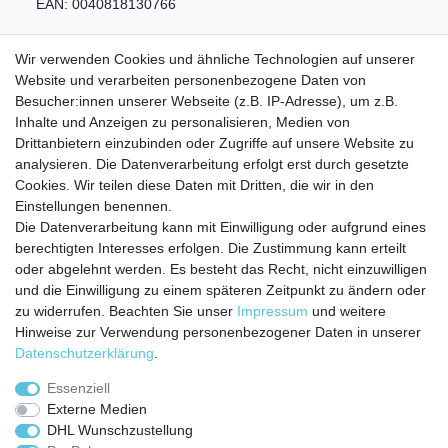
EAN:
0040818130766
Wir verwenden Cookies und ähnliche Technologien auf unserer
Website und verarbeiten personenbezogene Daten von
Besucher:innen unserer Webseite (z.B. IP-Adresse), um z.B.
Inhalte und Anzeigen zu personalisieren, Medien von
Service
Drittanbietern einzubinden oder Zugriffe auf unsere Website zu
analysieren. Die Datenverarbeitung erfolgt erst durch gesetzte
Zahlungarten
Cookies. Wir teilen diese Daten mit Dritten, die wir in den
Versandkosten
Einstellungen benennen.
Batterierücknahmeverordnung
Die Datenverarbeitung kann mit Einwilligung oder aufgrund eines
Kostenloser Newsletter
berechtigten Interesses erfolgen. Die Zustimmung kann erteilt
Newsletter
oder abgelehnt werden. Es besteht das Recht, nicht einzuwilligen
E-MAIL **
Honig
und die Einwilligung zu einem späteren Zeitpunkt zu ändern oder
zu widerrufen. Beachten Sie unser
Impressum
und weitere
Hiermit bestätige ich, dass ich die
Daten­schutz­erklärung
gelesen habe. Meine
Hinweise zur Verwendung personenbezogener Daten in unserer
Einwilligung kann ich jederzeit widerrufen.**
Daten­schutz­erklärung
.
Abonnieren
Essenziell
Externe Medien
** Hierbei handelt es sich um ein Pflichtfeld.
DHL Wunschzustellung