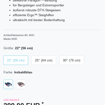
bewährte Paragon™-Bindung
für Bergsteiger und Extremsportler
äußerst robuste DTX-Steigeisen
effiziente Ergo™ Steighilfen
ultraleicht mit bester Bodenhaftung
Artikel/Varianten-ID:
9941
Marke
MSR
Größe:
22'' (56 cm)
22'' (56 cm)
25'' (64 cm)
30'' (76 cm)
Farbe:
kobaldblau
UVP 400,00 €
*