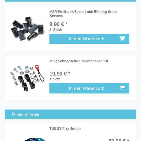
MSR PosiLock/SpeedLock Binding Strap
Keepers
8,90 € *
8
Stück
In den Warenkorb
MSR Schneeschuh Maintenance Kit
19,90 € *
1
Satz
In den Warenkorb
Ähnliche Artikel
TUBBS Flex Junior