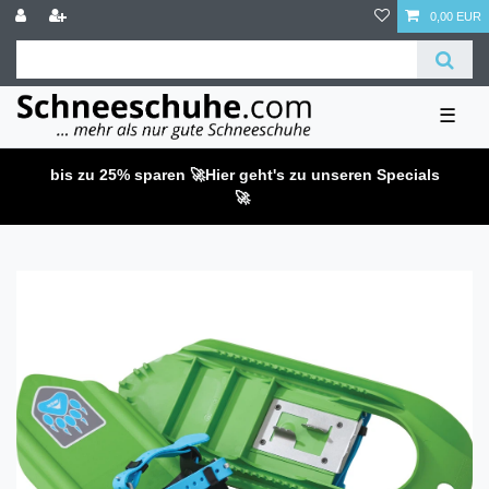
0,00 EUR
☰
bis zu 25% sparen 🚀
Hier geht's zu unseren Specials
🚀