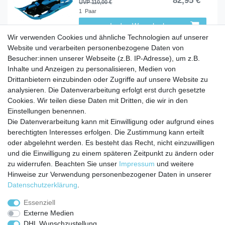
82,95 € *
UVP 110,00 €
1
Paar
In den Warenkorb
Wir verwenden Cookies und ähnliche Technologien auf unserer
Website und verarbeiten personenbezogene Daten von
Besucher:innen unserer Webseite (z.B. IP-Adresse), um z.B.
Inhalte und Anzeigen zu personalisieren, Medien von
Service
Drittanbietern einzubinden oder Zugriffe auf unsere Website zu
analysieren. Die Datenverarbeitung erfolgt erst durch gesetzte
Zahlungarten
Cookies. Wir teilen diese Daten mit Dritten, die wir in den
Versandkosten
Einstellungen benennen.
Batterierücknahmeverordnung
Die Datenverarbeitung kann mit Einwilligung oder aufgrund eines
Kostenloser Newsletter
berechtigten Interesses erfolgen. Die Zustimmung kann erteilt
Newsletter
oder abgelehnt werden. Es besteht das Recht, nicht einzuwilligen
E-MAIL **
Honig
und die Einwilligung zu einem späteren Zeitpunkt zu ändern oder
zu widerrufen. Beachten Sie unser
Impressum
und weitere
Hiermit bestätige ich, dass ich die
Daten­schutz­erklärung
gelesen habe. Meine
Hinweise zur Verwendung personenbezogener Daten in unserer
Einwilligung kann ich jederzeit widerrufen.**
Daten­schutz­erklärung
.
Abonnieren
Essenziell
Externe Medien
** Hierbei handelt es sich um ein Pflichtfeld.
DHL Wunschzustellung