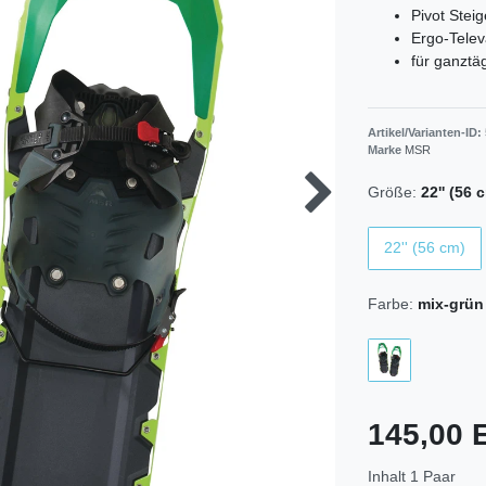
Pivot Stei
Ergo-Televa
für ganztä
Artikel/Varianten-ID:
Marke
MSR
Größe:
22'' (56 
22'' (56 cm)
Farbe:
mix-grün
145,00
Inhalt
1
Paar