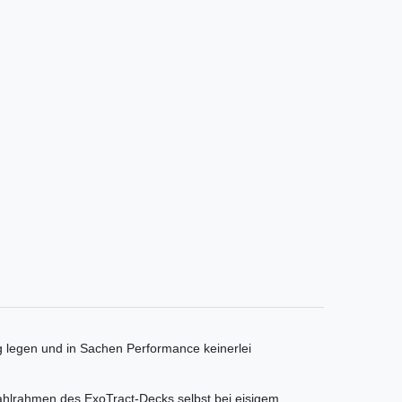
 legen und in Sachen Performance keinerlei
tahlrahmen des ExoTract-Decks selbst bei eisigem