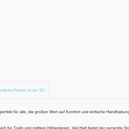
rtliche Person in der EU
fekt für alle, die großen Wert auf Komfort und einfache Handhabung
h für Trails und mittlere Höhenlagen. Viel Halt bietet der gezackte S