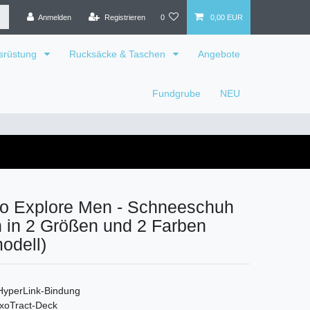
Anmelden
Registrieren
0
0,00 EUR
srüstung
Rucksäcke & Taschen
Angebote
Fundgrube
NEU
 Explore Men - Schneeschuh
n in 2 Größen und 2 Farben
odell)
yperLink-Bindung
ExoTract-Deck