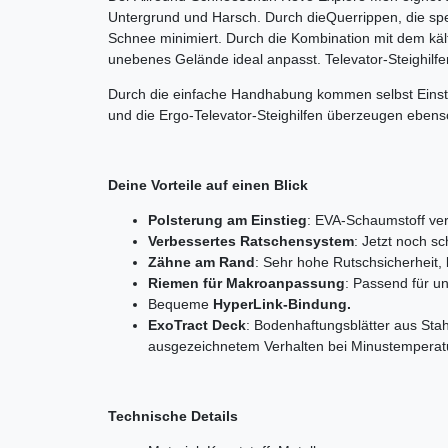
Untergrund und Harsch. Durch die
Querrippen, die sp
Schnee minimiert. Durch die Kombination mit dem käl
unebenes Gelände ideal anpasst. Televator-Steighilf
Durch die einfache Handhabung kommen selbst Einstei
und die Ergo-Televator-Steighilfen überzeugen ebens
Deine Vorteile auf einen Blick
Polsterung am Einstieg
: EVA-Schaumstoff ver
Verbessertes Ratschensystem
: Jetzt noch sc
Zähne am Rand
: Sehr hohe Rutschsicherheit
Riemen für Makroanpassung
: Passend für u
Bequeme
HyperLink-Bindung.
ExoTract Deck
: Bodenhaftungsblätter aus Stah
ausgezeichnetem Verhalten bei Minustemperatu
Technische Details