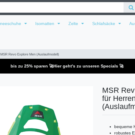
hneeschuhe
Isomatten
Zelte
Schlafsäcke
Au
MSR Revo Explore Men (Auslaufmodell)
bis zu 25% sparen 🚀
Hier geht's zu unseren Specials 🚀
MSR Revo
für Herre
(Auslaufm
bequeme H
robustes 