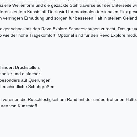
ezielle Wellenform und die gezackte Stahltraverse auf der Unterseite w
teresistentem Kunststoff-Deck wird für maximalen torsionalen Flex ge
en verringern Ermüdung und sorgen für besseren Halt in steilem Geländ
ger schnell mit den Revo Explore Schneeschuhen zurecht. Das gut ver
o wie der hohe Tragekomfort. Optional sind für den Revo Explore modu
hindert Druckstellen.
hneller und einfacher.
, besonders auf Querungen.
nterschiedliche Schuhgrößen.
l vereinen die Rutschfestigkeit am Rand mit der unübertroffenen Haltbar
ren von Kunststoff.