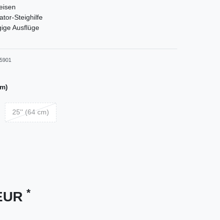
geisen
tor-Steighilfe
gige Ausflüge
5901
cm)
25'' (64 cm)
*
 EUR