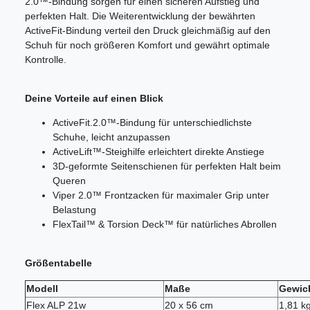
2.0™-Bindung sorgen für einen sicheren Aufstieg und
perfekten Halt. Die Weiterentwicklung der bewährten
ActiveFit-Bindung verteil den Druck gleichmäßig auf den
Schuh für noch größeren Komfort und gewährt optimale
Kontrolle.
Deine Vorteile auf einen Blick
ActiveFit.2.0™-Bindung für unterschiedlichste
Schuhe, leicht anzupassen
ActiveLift™-Steighilfe erleichtert direkte Anstiege
3D-geformte Seitenschienen für perfekten Halt beim
Queren
Viper 2.0™ Frontzacken für maximaler Grip unter
Belastung
FlexTail™ & Torsion Deck™ für natürliches Abrollen
Größentabelle
Modell
Maße
Gewic
Flex ALP 21w
20 x 56 cm
1,81 k