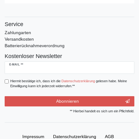
Service
Zahlungarten
Versandkosten
Batterierücknahmeverordnung
Kostenloser Newsletter
Newsletter
E-MAIL **
Honig
Hiermit bestätige ich, dass ich die
Daten­schutz­erklärung
gelesen habe. Meine
Einwilligung kann ich jederzeit widerrufen.**
Abonnieren
** Hierbei handelt es sich um ein Pflichtfeld.
Impressum
Daten­schutz­erklärung
AGB