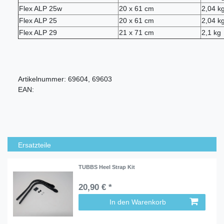
Flex ALP 25w
20 x 61 cm
2,04 k
Flex ALP 25
20 x 61 cm
2,04 k
Flex ALP 29
21 x 71 cm
2,1 kg
Artikelnummer:
69604, 69603
EAN:
Ersatzteile
TUBBS Heel Strap Kit
20,90 € *
In den Warenkorb