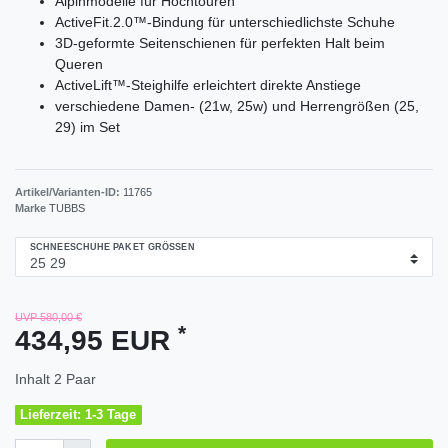
Alpinmodelle für Hochtouren
ActiveFit.2.0™-Bindung für unterschiedlichste Schuhe
3D-geformte Seitenschienen für perfekten Halt beim
Queren
ActiveLift™-Steighilfe erleichtert direkte Anstiege
verschiedene Damen- (21w, 25w) und Herrengrößen (25,
29) im Set
Artikel/Varianten-ID:
11765
Marke
TUBBS
SCHNEESCHUHE PAKET GRÖSSEN
UVP 580,00 €
*
434,95 EUR
Inhalt
2
Paar
Lieferzeit: 1-3 Tage