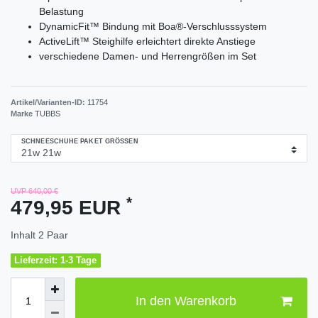
Belastung
DynamicFit™ Bindung mit Boa®-Verschlusssystem
ActiveLift™ Steighilfe erleichtert direkte Anstiege
verschiedene Damen- und Herrengrößen im Set
Artikel/Varianten-ID:
11754
Marke
TUBBS
SCHNEESCHUHE PAKET GRÖSSEN
UVP 640,00 €
*
479,95 EUR
Inhalt
2
Paar
Lieferzeit: 1-3 Tage
In den Warenkorb