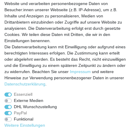
Website und verarbeiten personenbezogene Daten von
Besucher:innen unserer Webseite (z.B. IP-Adresse), um z.B.
Inhalte und Anzeigen zu personalisieren, Medien von
Service
Drittanbietern einzubinden oder Zugriffe auf unsere Website zu
Zahlungarten
analysieren. Die Datenverarbeitung erfolgt erst durch gesetzte
Versandkosten
Cookies. Wir teilen diese Daten mit Dritten, die wir in den
Batterierücknahmeverordnung
Einstellungen benennen.
Die Datenverarbeitung kann mit Einwilligung oder aufgrund eines
Kostenloser Newsletter
berechtigten Interesses erfolgen. Die Zustimmung kann erteilt
Newsletter
oder abgelehnt werden. Es besteht das Recht, nicht einzuwilligen
E-MAIL **
Honig
und die Einwilligung zu einem späteren Zeitpunkt zu ändern oder
zu widerrufen. Beachten Sie unser
Impressum
und weitere
Hiermit bestätige ich, dass ich die
Daten­schutz­erklärung
gelesen habe. Meine
Hinweise zur Verwendung personenbezogener Daten in unserer
Einwilligung kann ich jederzeit widerrufen.**
Daten­schutz­erklärung
.
Abonnieren
Essenziell
Externe Medien
** Hierbei handelt es sich um ein Pflichtfeld.
DHL Wunschzustellung
PayPal
Funktional
Weitere Einstellungen
Impressum
Daten­schutz­erklärung
AGB