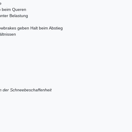
e
ip beim Queren
nter Belastung
nowbrakes geben Halt beim Abstieg
ältnissen
on der Schneebeschaffenheit