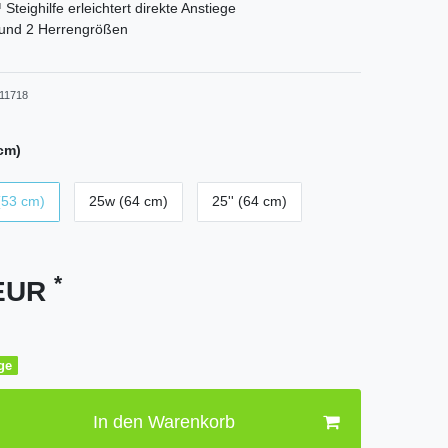
 Steighilfe erleichtert direkte Anstiege
und 2 Herrengrößen
11718
cm)
(53 cm)
25w (64 cm)
25'' (64 cm)
*
 EUR
age
In den Warenkorb