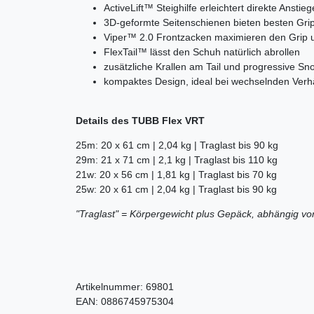
ActiveLift™ Steighilfe erleichtert direkte Anstieg
3D-geformte Seitenschienen bieten besten Gr
Viper™ 2.0 Frontzacken maximieren den Grip u
FlexTail™ lässt den Schuh natürlich abrollen
zusätzliche Krallen am Tail und progressive S
kompaktes Design, ideal bei wechselnden Verh
Details des TUBB Flex VRT
25m: 20 x 61 cm | 2,04 kg | Traglast bis 90 kg
29m: 21 x 71 cm | 2,1 kg | Traglast bis 110 kg
21w: 20 x 56 cm | 1,81 kg | Traglast bis 70 kg
25w: 20 x 61 cm | 2,04 kg | Traglast bis 90 kg
"Traglast" = Körpergewicht plus Gepäck, abhängig v
Artikelnummer:
69801
EAN:
0886745975304