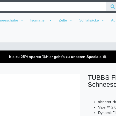
hneeschuhe
Isomatten
Zelte
Schlafsäcke
Au
bis zu 25% sparen 🚀
Hier geht's zu unseren Specials 🚀
TUBBS Fle
Schnees
sicherer H
Viper™ 2.0
DynamicFi