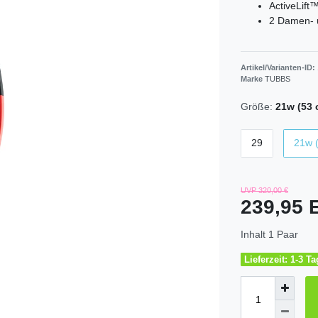
ActiveLift™
2 Damen- 
Artikel/Varianten-ID:
Marke
TUBBS
Größe:
21w (53 
29
21w 
UVP 320,00 €
239,95
Inhalt
1
Paar
Lieferzeit: 1-3 T