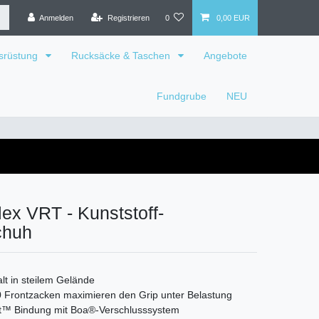
Anmelden
Registrieren
0
0,00 EUR
srüstung
Rucksäcke & Taschen
Angebote
Fundgrube
NEU
x VRT - Kunststoff-
chuh
alt in steilem Gelände
 Frontzacken maximieren den Grip unter Belastung
t™ Bindung mit Boa®-Verschlusssystem