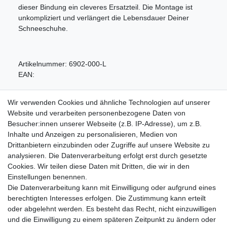
dieser Bindung ein cleveres Ersatzteil. Die Montage ist
unkompliziert und verlängert die Lebensdauer Deiner
Schneeschuhe.
Artikelnummer:
6902-000-L
EAN:
Wir verwenden Cookies und ähnliche Technologien auf unserer
Website und verarbeiten personenbezogene Daten von
Besucher:innen unserer Webseite (z.B. IP-Adresse), um z.B.
Inhalte und Anzeigen zu personalisieren, Medien von
Service
Drittanbietern einzubinden oder Zugriffe auf unsere Website zu
analysieren. Die Datenverarbeitung erfolgt erst durch gesetzte
Zahlungarten
Cookies. Wir teilen diese Daten mit Dritten, die wir in den
Versandkosten
Einstellungen benennen.
Batterierücknahmeverordnung
Die Datenverarbeitung kann mit Einwilligung oder aufgrund eines
Kostenloser Newsletter
berechtigten Interesses erfolgen. Die Zustimmung kann erteilt
Newsletter
oder abgelehnt werden. Es besteht das Recht, nicht einzuwilligen
E-MAIL **
Honig
und die Einwilligung zu einem späteren Zeitpunkt zu ändern oder