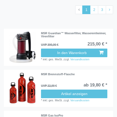
1
2
3
MSR Guardian™ Wasserfilter, Wasserentkeimer,
Virenfilter
215,00 € *
UVP 300,00 €
In den Warenkorb
*
inkl. ges. MwSt.
zzgl.
Versandkosten
MSR Brennstoff-Flasche
ab 19,80 € *
UVP 22,00 €
Artikel anzeigen
*
inkl. ges. MwSt.
zzgl.
Versandkosten
MSR Gas IsoPro