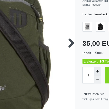
Artikel/Varianten-ID:
Marke
Pacsafe
Farbe:
hemlock 
35,00 
Inhalt
1
Stück
Lieferzeit: 1-3 T
Wunschliste
* inkl. ges. MwSt. zzgl.