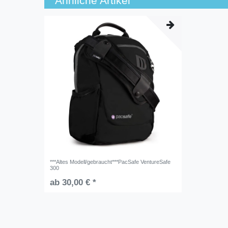
Ähnliche Artikel
***Altes Modell/gebraucht***PacSafe VentureSafe
300
ab 30,00 € *