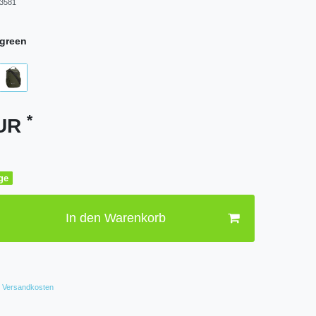
3581
green
*
EUR
age
In den Warenkorb
Versandkosten