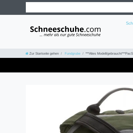
Sc
Zur Startseite gehen
Fundgrube
***Altes Modell/gebraucht***Pac