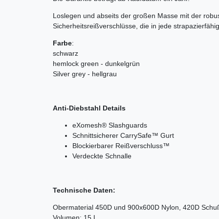
Loslegen und abseits der großen Masse mit der robu
Sicherheitsreißverschlüsse, die in jede strapazierfäh
Farbe
:
schwarz
hemlock green - dunkelgrün
Silver grey - hellgrau
Anti-Diebstahl Details
eXomesh® Slashguards
Schnittsicherer CarrySafe™ Gurt
Blockierbarer Reißverschluss™
Verdeckte Schnalle
Technische Daten:
Obermaterial
450D und 900x600D Nylon, 420D Schuß,
Volumen: 15 L