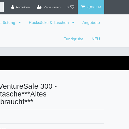
Anmelden
Registrieren
0
0,00 EUR
srüstung
Rucksäcke & Taschen
Angebote
Fundgrube
NEU
VentureSafe 300 -
asche***Altes
braucht***