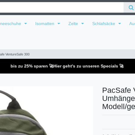
hneeschuhe
Isomatten
Zelte
Schlafsäcke
Au
Safe VentureSafe 300
bis zu 25% sparen 🚀
Hier geht's zu unseren Specials 🚀
PacSafe 
Umhänget
Modell/ge