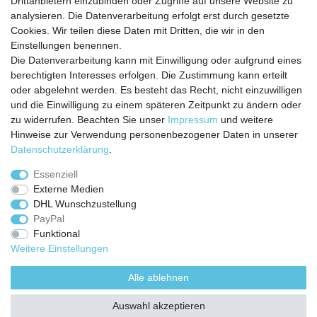
Drittanbietern einzubinden oder Zugriffe auf unsere Website zu
analysieren. Die Datenverarbeitung erfolgt erst durch gesetzte
Zahlungarten
Cookies. Wir teilen diese Daten mit Dritten, die wir in den
Versandkosten
Einstellungen benennen.
Batterierücknahmeverordnung
Die Datenverarbeitung kann mit Einwilligung oder aufgrund eines
Kostenloser Newsletter
berechtigten Interesses erfolgen. Die Zustimmung kann erteilt
Newsletter
oder abgelehnt werden. Es besteht das Recht, nicht einzuwilligen
E-MAIL **
Honig
und die Einwilligung zu einem späteren Zeitpunkt zu ändern oder
zu widerrufen. Beachten Sie unser
Impressum
und weitere
Hiermit bestätige ich, dass ich die
Daten­schutz­erklärung
gelesen habe. Meine
Hinweise zur Verwendung personenbezogener Daten in unserer
Einwilligung kann ich jederzeit widerrufen.**
Daten­schutz­erklärung
.
Abonnieren
Essenziell
Externe Medien
** Hierbei handelt es sich um ein Pflichtfeld.
DHL Wunschzustellung
PayPal
Funktional
Weitere Einstellungen
Impressum
Daten­schutz­erklärung
AGB
Alle ablehnen
Widerrufs­recht
Kontakt
Vertrag widerrufen
Auswahl akzeptieren