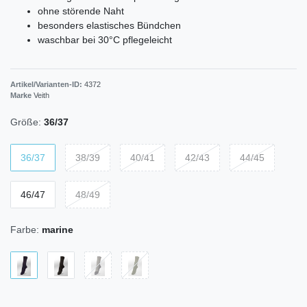
ohne störende Naht
besonders elastisches Bündchen
waschbar bei 30°C pflegeleicht
Artikel/Varianten-ID:
4372
Marke
Veith
Größe:
36/37
36/37
38/39
40/41
42/43
44/45
46/47
48/49
Farbe:
marine