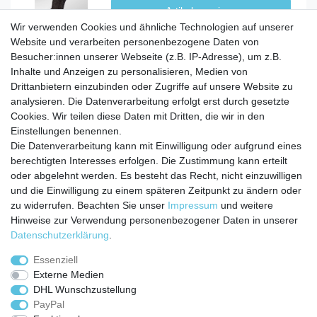
Artikel anzeigen
Wir verwenden Cookies und ähnliche Technologien auf unserer
Website und verarbeiten personenbezogene Daten von
Besucher:innen unserer Webseite (z.B. IP-Adresse), um z.B.
Inhalte und Anzeigen zu personalisieren, Medien von
Service
Drittanbietern einzubinden oder Zugriffe auf unsere Website zu
analysieren. Die Datenverarbeitung erfolgt erst durch gesetzte
Zahlungarten
Cookies. Wir teilen diese Daten mit Dritten, die wir in den
Versandkosten
Einstellungen benennen.
Batterierücknahmeverordnung
Die Datenverarbeitung kann mit Einwilligung oder aufgrund eines
Kostenloser Newsletter
berechtigten Interesses erfolgen. Die Zustimmung kann erteilt
Newsletter
oder abgelehnt werden. Es besteht das Recht, nicht einzuwilligen
E-MAIL **
Honig
und die Einwilligung zu einem späteren Zeitpunkt zu ändern oder
zu widerrufen. Beachten Sie unser
Impressum
und weitere
Hiermit bestätige ich, dass ich die
Daten­schutz­erklärung
gelesen habe. Meine
Hinweise zur Verwendung personenbezogener Daten in unserer
Einwilligung kann ich jederzeit widerrufen.**
Daten­schutz­erklärung
.
Abonnieren
Essenziell
Externe Medien
** Hierbei handelt es sich um ein Pflichtfeld.
DHL Wunschzustellung
PayPal