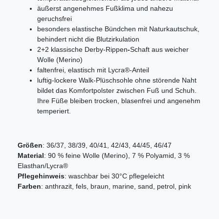
äußerst angenehmes Fußklima und nahezu
geruchsfrei
besonders elastische Bündchen mit Naturkautschuk,
behindert nicht die Blutzirkulation
2+2 klassische Derby-Rippen
-
Schaft aus weicher
Wolle (Merino)
faltenfrei, elastisch mit Lycra®-Anteil
luftig-lockere Walk-Plüschsohle ohne störende Naht
bildet das Komfortpolster zwischen Fuß und Schuh.
Ihre Füße bleiben trocken, blasenfrei und angenehm
temperiert.
Größen
: 36/37, 38/39, 40/41, 42/43, 44/45, 46/47
Material
: 90 % feine Wolle (Merino), 7 % Polyamid, 3 %
Elasthan/Lycra®
Pflegehinweis
: waschbar bei 30°C pflegeleicht
Farben
: anthrazit, fels, braun, marine, sand, petrol, pink