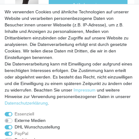
Artikel anzeigen
Wir verwenden Cookies und ähnliche Technologien auf unserer
Website und verarbeiten personenbezogene Daten von
Besucher:innen unserer Webseite (z.B. IP-Adresse), um z.B.
Inhalte und Anzeigen zu personalisieren, Medien von
Service
Drittanbietern einzubinden oder Zugriffe auf unsere Website zu
analysieren. Die Datenverarbeitung erfolgt erst durch gesetzte
Zahlungarten
Cookies. Wir teilen diese Daten mit Dritten, die wir in den
Versandkosten
Einstellungen benennen.
Batterierücknahmeverordnung
Die Datenverarbeitung kann mit Einwilligung oder aufgrund eines
Kostenloser Newsletter
berechtigten Interesses erfolgen. Die Zustimmung kann erteilt
Newsletter
oder abgelehnt werden. Es besteht das Recht, nicht einzuwilligen
E-MAIL **
Honig
und die Einwilligung zu einem späteren Zeitpunkt zu ändern oder
zu widerrufen. Beachten Sie unser
Impressum
und weitere
Hiermit bestätige ich, dass ich die
Daten­schutz­erklärung
gelesen habe. Meine
Hinweise zur Verwendung personenbezogener Daten in unserer
Einwilligung kann ich jederzeit widerrufen.**
Daten­schutz­erklärung
.
Abonnieren
Essenziell
Externe Medien
** Hierbei handelt es sich um ein Pflichtfeld.
DHL Wunschzustellung
PayPal