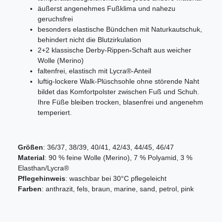
äußerst angenehmes Fußklima und nahezu
geruchsfrei
besonders elastische Bündchen mit Naturkautschuk,
behindert nicht die Blutzirkulation
2+2 klassische Derby-Rippen
-
Schaft aus weicher
Wolle (Merino)
faltenfrei, elastisch mit Lycra®-Anteil
luftig-lockere Walk-Plüschsohle ohne störende Naht
bildet das Komfortpolster zwischen Fuß und Schuh.
Ihre Füße bleiben trocken, blasenfrei und angenehm
temperiert.
Größen
: 36/37, 38/39, 40/41, 42/43, 44/45, 46/47
Material
: 90 % feine Wolle (Merino), 7 % Polyamid, 3 %
Elasthan/Lycra®
Pflegehinweis
: waschbar bei 30°C pflegeleicht
Farben
: anthrazit, fels, braun, marine, sand, petrol, pink