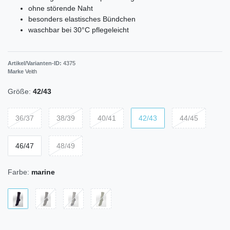
ohne störende Naht
besonders elastisches Bündchen
waschbar bei 30°C pflegeleicht
Artikel/Varianten-ID:
4375
Marke
Veith
Größe:
42/43
36/37
38/39
40/41
42/43
44/45
46/47
48/49
Farbe:
marine