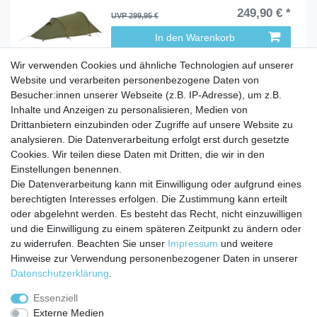
249,90 € *
UVP 299,95 €
In den Warenkorb
Wir verwenden Cookies und ähnliche Technologien auf unserer
Website und verarbeiten personenbezogene Daten von
Besucher:innen unserer Webseite (z.B. IP-Adresse), um z.B.
Inhalte und Anzeigen zu personalisieren, Medien von
Service
Drittanbietern einzubinden oder Zugriffe auf unsere Website zu
Zahlungarten
analysieren. Die Datenverarbeitung erfolgt erst durch gesetzte
Versandkosten
Cookies. Wir teilen diese Daten mit Dritten, die wir in den
Batterierücknahmeverordnung
Einstellungen benennen.
Die Datenverarbeitung kann mit Einwilligung oder aufgrund eines
Kostenloser Newsletter
berechtigten Interesses erfolgen. Die Zustimmung kann erteilt
Newsletter
oder abgelehnt werden. Es besteht das Recht, nicht einzuwilligen
E-MAIL **
Honig
und die Einwilligung zu einem späteren Zeitpunkt zu ändern oder
zu widerrufen. Beachten Sie unser
Impressum
und weitere
Hiermit bestätige ich, dass ich die
Daten­schutz­erklärung
gelesen habe. Meine
Hinweise zur Verwendung personenbezogener Daten in unserer
Einwilligung kann ich jederzeit widerrufen.**
Daten­schutz­erklärung
.
Abonnieren
Essenziell
Externe Medien