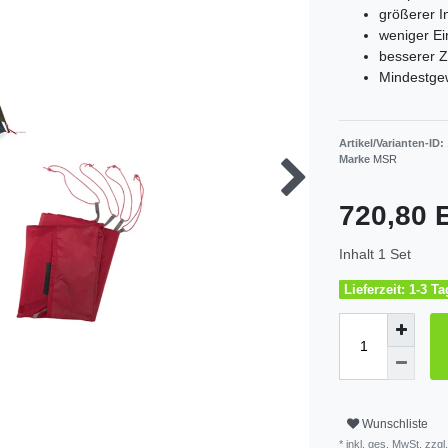
größerer I
weniger E
besserer 
Mindestgew
Artikel/Varianten-ID:
Marke
MSR
720,80
Inhalt
1
Set
Lieferzeit: 1-3 T
Wunschliste
* inkl. ges. MwSt. zzgl.