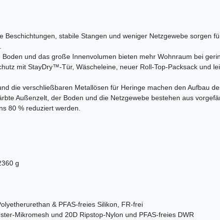
e Beschichtungen, stabile Stangen und weniger Netzgewebe sorgen fü
.
ge Boden und das große Innenvolumen bieten mehr Wohnraum bei gering
hutz mit StayDry™-Tür, Wäscheleine, neuer Roll-Top-Packsack und lei
nd die verschließbaren Metallösen für Heringe machen den Aufbau des 
ärbte Außenzelt, der Boden und die Netzgewebe bestehen aus vorgef
ns 80 % reduziert werden.
 2360 g
lyetherurethan & PFAS-freies Silikon, FR-frei
yester-Mikromesh und 20D Ripstop-Nylon und PFAS-freies DWR