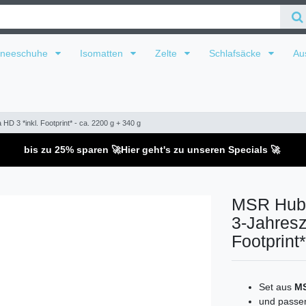
hneeschuhe
Isomatten
Zelte
Schlafsäcke
Au
 3 *inkl. Footprint* - ca. 2200 g + 340 g
bis zu 25% sparen 🚀
Hier geht's zu unseren Specials 🚀
MSR Hubb
3-Jahresz
Footprint*
Set aus
MS
und pass