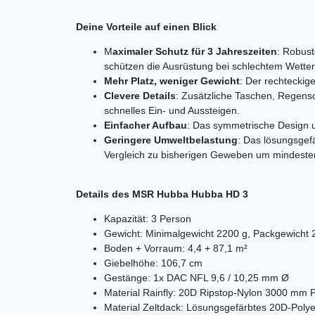
Deine Vorteile auf einen Blick
M
aximaler Schutz für 3 Jahreszeiten
: Robust
schützen die Ausrüstung bei schlechtem Wetter
Mehr Platz, weniger Gewicht
: Der rechtecki
Clevere Details
: Zusätzliche Taschen, Regensc
schnelles Ein- und Aussteigen.
Einfacher Aufbau
: Das symmetrische Design u
Geringere Umweltbelastung
: Das lösungsgef
Vergleich zu bisherigen Geweben um mindeste
Details des MSR Hubba Hubba HD 3
Kapazität: 3 Person
Gewicht: Minimalgewicht 2200 g, Packgewicht
Boden + Vorraum: 4,4 + 87,1 m²
Giebelhöhe: 106,7 cm
Gestänge: 1x DAC NFL 9,6 / 10,25 mm Ø
Material Rainfly: 20D Ripstop-Nylon 3000 mm Po
Material Zeltdack: Lösungsgefärbtes 20D-Pol