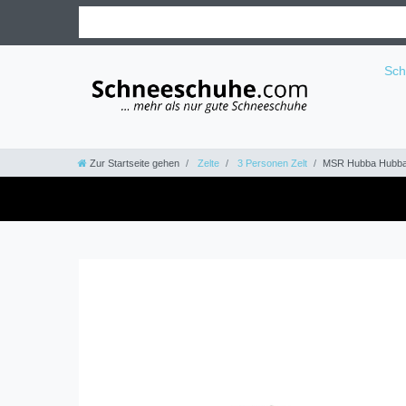
Sc
Zur Startseite gehen
Zelte
3 Personen Zelt
MSR Hubba Hubba HD