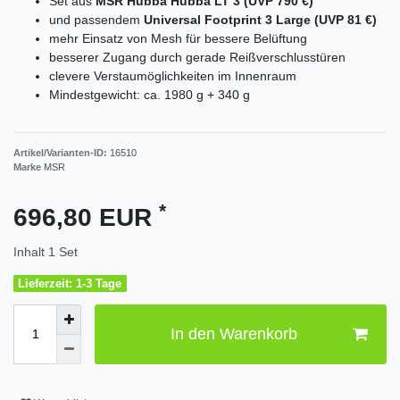
Set aus
MSR Hubba Hubba LT 3 (UVP 790 €)
und passendem
Universal Footprint 3 Large (UVP 81 €)
mehr Einsatz von Mesh für bessere Belüftung
besserer Zugang durch gerade Reißverschlusstüren
clevere Verstaumöglichkeiten im Innenraum
Mindestgewicht: ca. 1980 g + 340 g
Artikel/Varianten-ID:
16510
Marke
MSR
*
696,80 EUR
Inhalt
1
Set
Lieferzeit: 1-3 Tage
In den Warenkorb